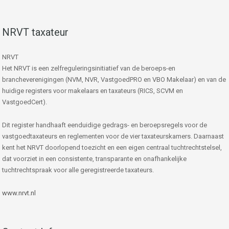
NRVT taxateur
NRVT
Het NRVT is een zelfreguleringsinitiatief van de beroeps-en
brancheverenigingen (NVM, NVR, VastgoedPRO en VBO Makelaar) en van de
huidige registers voor makelaars en taxateurs (RICS, SCVM en
VastgoedCert).
Dit register handhaaft eenduidige gedrags- en beroepsregels voor de
vastgoedtaxateurs en reglementen voor de vier taxateurskamers. Daarnaast
kent het NRVT doorlopend toezicht en een eigen centraal tuchtrechtstelsel,
dat voorziet in een consistente, transparante en onafhankelijke
tuchtrechtspraak voor alle geregistreerde taxateurs.
www.nrvt.nl