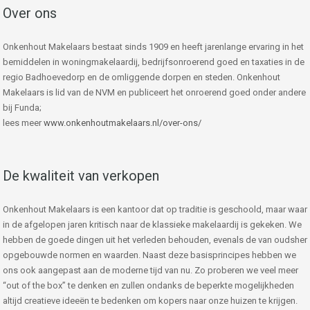
Over ons
Onkenhout Makelaars bestaat sinds 1909 en heeft jarenlange ervaring in het
bemiddelen in woningmakelaardij, bedrijfsonroerend goed en taxaties in de
regio Badhoevedorp en de omliggende dorpen en steden. Onkenhout
Makelaars is lid van de NVM en publiceert het onroerend goed onder andere
bij Funda;
lees meer
www.onkenhoutmakelaars.nl/over-ons/
De kwaliteit van verkopen
Onkenhout Makelaars is een kantoor dat op traditie is geschoold, maar waar
in de afgelopen jaren kritisch naar de klassieke makelaardij is gekeken. We
hebben de goede dingen uit het verleden behouden, evenals de van oudsher
opgebouwde normen en waarden. Naast deze basisprincipes hebben we
ons ook aangepast aan de moderne tijd van nu. Zo proberen we veel meer
“out of the box” te denken en zullen ondanks de beperkte mogelijkheden
altijd creatieve ideeën te bedenken om kopers naar onze huizen te krijgen.