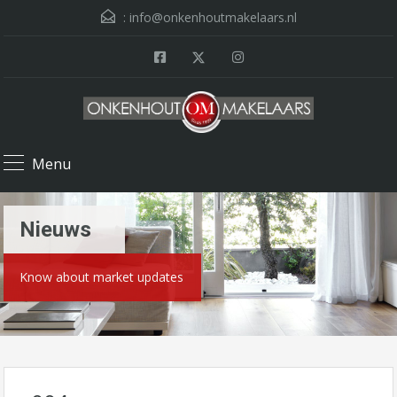
:
info@onkenhoutmakelaars.nl
Menu
Nieuws
Know about market updates