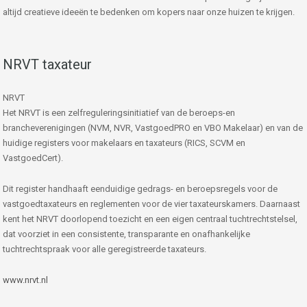
altijd creatieve ideeën te bedenken om kopers naar onze huizen te krijgen.
NRVT taxateur
NRVT
Het NRVT is een zelfreguleringsinitiatief van de beroeps-en
brancheverenigingen (NVM, NVR, VastgoedPRO en VBO Makelaar) en van de
huidige registers voor makelaars en taxateurs (RICS, SCVM en
VastgoedCert).
Dit register handhaaft eenduidige gedrags- en beroepsregels voor de
vastgoedtaxateurs en reglementen voor de vier taxateurskamers. Daarnaast
kent het NRVT doorlopend toezicht en een eigen centraal tuchtrechtstelsel,
dat voorziet in een consistente, transparante en onafhankelijke
tuchtrechtspraak voor alle geregistreerde taxateurs.
www.nrvt.nl