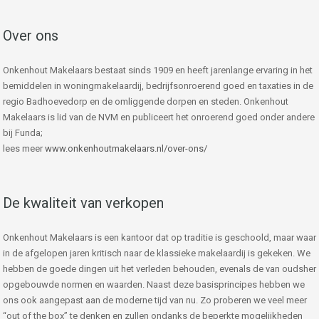
Over ons
Onkenhout Makelaars bestaat sinds 1909 en heeft jarenlange ervaring in het
bemiddelen in woningmakelaardij, bedrijfsonroerend goed en taxaties in de
regio Badhoevedorp en de omliggende dorpen en steden. Onkenhout
Makelaars is lid van de NVM en publiceert het onroerend goed onder andere
bij Funda;
lees meer
www.onkenhoutmakelaars.nl/over-ons/
De kwaliteit van verkopen
Onkenhout Makelaars is een kantoor dat op traditie is geschoold, maar waar
in de afgelopen jaren kritisch naar de klassieke makelaardij is gekeken. We
hebben de goede dingen uit het verleden behouden, evenals de van oudsher
opgebouwde normen en waarden. Naast deze basisprincipes hebben we
ons ook aangepast aan de moderne tijd van nu. Zo proberen we veel meer
“out of the box” te denken en zullen ondanks de beperkte mogelijkheden