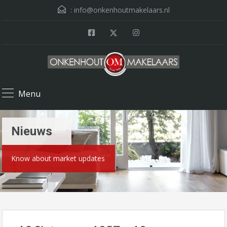
:
info@onkenhoutmakelaars.nl
Menu
Nieuws
Know about market updates