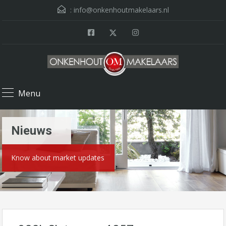
:
info@onkenhoutmakelaars.nl
Menu
Nieuws
Know about market updates