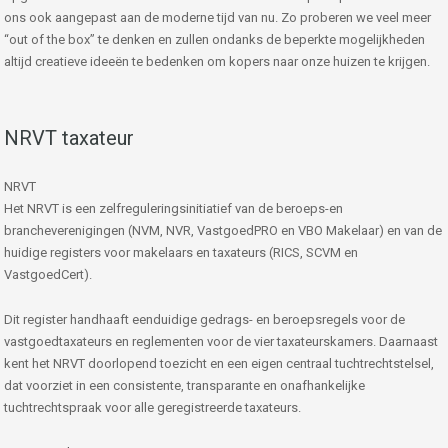
ons ook aangepast aan de moderne tijd van nu. Zo proberen we veel meer
“out of the box” te denken en zullen ondanks de beperkte mogelijkheden
altijd creatieve ideeën te bedenken om kopers naar onze huizen te krijgen.
NRVT taxateur
NRVT
Het NRVT is een zelfreguleringsinitiatief van de beroeps-en
brancheverenigingen (NVM, NVR, VastgoedPRO en VBO Makelaar) en van de
huidige registers voor makelaars en taxateurs (RICS, SCVM en
VastgoedCert).
Dit register handhaaft eenduidige gedrags- en beroepsregels voor de
vastgoedtaxateurs en reglementen voor de vier taxateurskamers. Daarnaast
kent het NRVT doorlopend toezicht en een eigen centraal tuchtrechtstelsel,
dat voorziet in een consistente, transparante en onafhankelijke
tuchtrechtspraak voor alle geregistreerde taxateurs.