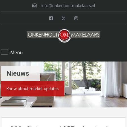
:
info@onkenhoutmakelaars.nl
Menu
Nieuws
Know about market updates