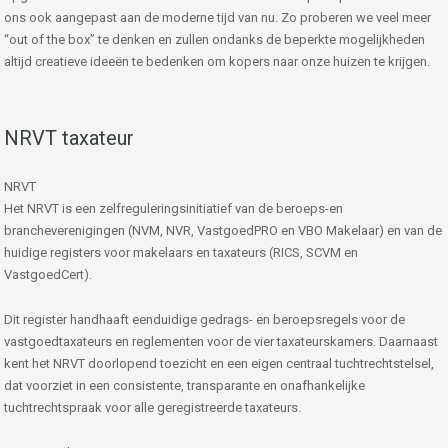
ons ook aangepast aan de moderne tijd van nu. Zo proberen we veel meer
“out of the box” te denken en zullen ondanks de beperkte mogelijkheden
altijd creatieve ideeën te bedenken om kopers naar onze huizen te krijgen.
NRVT taxateur
NRVT
Het NRVT is een zelfreguleringsinitiatief van de beroeps-en
brancheverenigingen (NVM, NVR, VastgoedPRO en VBO Makelaar) en van de
huidige registers voor makelaars en taxateurs (RICS, SCVM en
VastgoedCert).
Dit register handhaaft eenduidige gedrags- en beroepsregels voor de
vastgoedtaxateurs en reglementen voor de vier taxateurskamers. Daarnaast
kent het NRVT doorlopend toezicht en een eigen centraal tuchtrechtstelsel,
dat voorziet in een consistente, transparante en onafhankelijke
tuchtrechtspraak voor alle geregistreerde taxateurs.