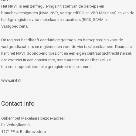
Het NRVT is een zelfreguleringsinitiatief van de beroeps-en
brancheverenigingen (NVM, NVR, VastgoedPRO en VBO Makelaar) en van de
huidige registers voor makelaars en taxateurs (RICS, SCVM en
VastgoedCert).
Dit register handhaaft eenduidige gedrags- en beroepsregels voor de
vastgoedtaxateurs en reglementen voor de vier taxateurskamers. Daarnaast
kent het NRVT doorlopend toezicht en een eigen centraal tuchtrechtstelsel,
dat voorziet in een consistente, transparante en onafhankelijke
tuchtrechtspraak voor alle geregistreerde taxateurs.
www.nrvt.nl
Contact Info
Onkenhout Makelaars bezoekadres:
Pa Verkuyllaan 8
1171 EE te Badhoevedorp.