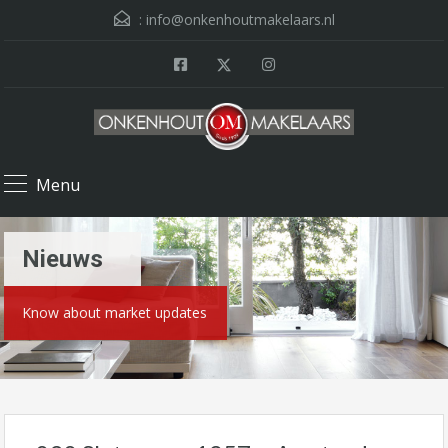
:
info@onkenhoutmakelaars.nl
Menu
Nieuws
Know about market updates