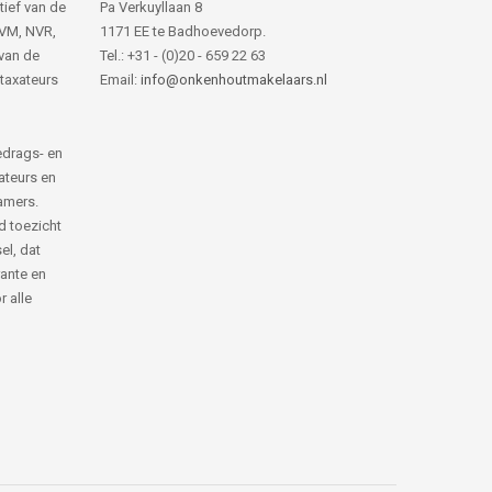
tief van de
Pa Verkuyllaan 8
NVM, NVR,
1171 EE te Badhoevedorp.
van de
Tel.: +31 - (0)20 - 659 22 63
 taxateurs
Email:
info@onkenhoutmakelaars.nl
edrags- en
ateurs en
amers.
d toezicht
el, dat
rante en
 alle