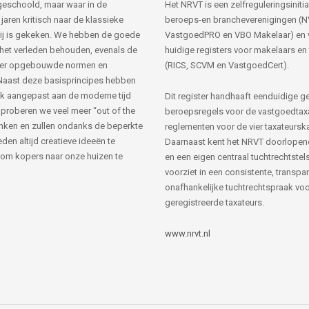
s geschoold, maar waar in de
Het NRVT is een zelfreguleringsinitia
jaren kritisch naar de klassieke
beroeps-en brancheverenigingen (
ij is gekeken. We hebben de goede
VastgoedPRO en VBO Makelaar) en 
 het verleden behouden, evenals de
huidige registers voor makelaars en
her opgebouwde normen en
(RICS, SCVM en VastgoedCert).
Naast deze basisprincipes hebben
k aangepast aan de moderne tijd
Dit register handhaaft eenduidige g
 proberen we veel meer “out of the
beroepsregels voor de vastgoedtax
nken en zullen ondanks de beperkte
reglementen voor de vier taxateursk
den altijd creatieve ideeën te
Daarnaast kent het NRVT doorlopen
om kopers naar onze huizen te
en een eigen centraal tuchtrechtstels
voorziet in een consistente, transpa
onafhankelijke tuchtrechtspraak voor
geregistreerde taxateurs.
www.nrvt.nl