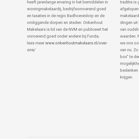
heeft jarenlange ervaring in het bemiddelen in
traditie i
woningmakelaardij, bedrijfsonroerend goed
afgelopen 
en taxaties in de regio Badhoevedorp en de
makelaard
omliggende dorpen en steden. Onkenhout
dingen uit
Makelaars is lid van de NVM en publiceert het
van ouds
onroerend goed onder andere bij Funda;
waarden. 
lees meer
www.onkenhoutmakelaars.nl/over-
we ons oo
ons/
van nu. Zo
box” te de
mogelijkhe
bedenken 
krijgen.