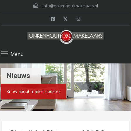
:
info@onkenhoutmakelaars.nl
Menu
Nieuws
Know about market updates