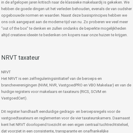
in de afgelopen jaren kritisch naar de klassieke makelaardij is gekeken. We
hebben de goede dingen uit het verleden behouden, evenals de van oudsher
opgebouwde normen en waarden. Naast deze basisprincipes hebben we
ons ook aangepast aan de moderne tijd van nu. Zo proberen we veel meer
“out of the box” te denken en zullen ondanks de beperkte mogelijkheden
altijd creatieve ideeën te bedenken om kopers naar onze huizen te krijgen.
NRVT taxateur
NRVT
Het NRVT is een zelfreguleringsinitiatief van de beroeps-en
brancheverenigingen (NVM, NVR, VastgoedPRO en VBO Makelaar) en van de
huidige registers voor makelaars en taxateurs (RICS, SCVM en
VastgoedCert).
Dit register handhaaft eenduidige gedrags- en beroepsregels voor de
vastgoedtaxateurs en reglementen voor de vier taxateurskamers. Daarnaast
kent het NRVT doorlopend toezicht en een eigen centraal tuchtrechtstelsel,
dat voorziet in een consistente, transparante en onafhankelijke