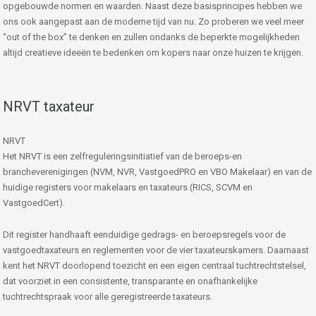
opgebouwde normen en waarden. Naast deze basisprincipes hebben we
ons ook aangepast aan de moderne tijd van nu. Zo proberen we veel meer
“out of the box” te denken en zullen ondanks de beperkte mogelijkheden
altijd creatieve ideeën te bedenken om kopers naar onze huizen te krijgen.
NRVT taxateur
NRVT
Het NRVT is een zelfreguleringsinitiatief van de beroeps-en
brancheverenigingen (NVM, NVR, VastgoedPRO en VBO Makelaar) en van de
huidige registers voor makelaars en taxateurs (RICS, SCVM en
VastgoedCert).
Dit register handhaaft eenduidige gedrags- en beroepsregels voor de
vastgoedtaxateurs en reglementen voor de vier taxateurskamers. Daarnaast
kent het NRVT doorlopend toezicht en een eigen centraal tuchtrechtstelsel,
dat voorziet in een consistente, transparante en onafhankelijke
tuchtrechtspraak voor alle geregistreerde taxateurs.