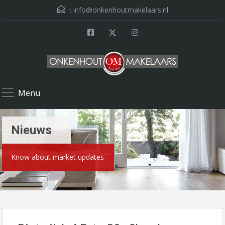
:
info@onkenhoutmakelaars.nl
Menu
Nieuws
Know about market updates