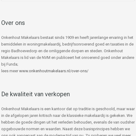
Over ons
Onkenhout Makelaars bestaat sinds 1909 en heeft jarenlange ervaring in het
bemiddelen in woningmakelaardij, bedrijfsonroerend goed en taxaties in de
regio Badhoevedorp en de omliggende dorpen en steden. Onkenhout
Makelaars is lid van de NVM en publiceert het onroerend goed onder andere
bij Funda;
lees meer
www.onkenhoutmakelaars.nl/over-ons/
De kwaliteit van verkopen
Onkenhout Makelaars is een kantoor dat op traditie is geschoold, maar waar
in de afgelopen jaren kritisch naar de klassieke makelaardij is gekeken. We
hebben de goede dingen uit het verleden behouden, evenals de van oudsher
opgebouwde normen en waarden. Naast deze basisprincipes hebben we
ons ook aangepast aan de moderne tijd van nu. Zo proberen we veel meer