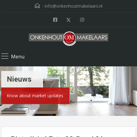
:
info@onkenhoutmakelaars.nl
Menu
Nieuws
Know about market updates