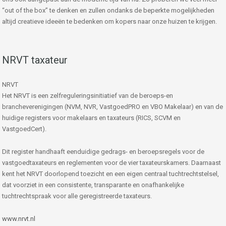
“out of the box” te denken en zullen ondanks de beperkte mogelijkheden
altijd creatieve ideeën te bedenken om kopers naar onze huizen te krijgen.
NRVT taxateur
NRVT
Het NRVT is een zelfreguleringsinitiatief van de beroeps-en
brancheverenigingen (NVM, NVR, VastgoedPRO en VBO Makelaar) en van de
huidige registers voor makelaars en taxateurs (RICS, SCVM en
VastgoedCert).
Dit register handhaaft eenduidige gedrags- en beroepsregels voor de
vastgoedtaxateurs en reglementen voor de vier taxateurskamers. Daarnaast
kent het NRVT doorlopend toezicht en een eigen centraal tuchtrechtstelsel,
dat voorziet in een consistente, transparante en onafhankelijke
tuchtrechtspraak voor alle geregistreerde taxateurs.
www.nrvt.nl