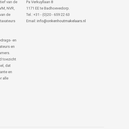
tief van de
Pa Verkuyllaan 8
NVM, NVR,
1171 EE te Badhoevedorp.
van de
Tel.: +31 - (0)20 - 659 22 63
 taxateurs
Email:
info@onkenhoutmakelaars.nl
edrags- en
ateurs en
amers.
d toezicht
el, dat
rante en
 alle