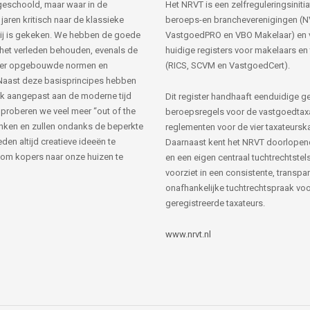
s geschoold, maar waar in de
Het NRVT is een zelfreguleringsinitia
jaren kritisch naar de klassieke
beroeps-en brancheverenigingen (
ij is gekeken. We hebben de goede
VastgoedPRO en VBO Makelaar) en 
 het verleden behouden, evenals de
huidige registers voor makelaars en
her opgebouwde normen en
(RICS, SCVM en VastgoedCert).
Naast deze basisprincipes hebben
k aangepast aan de moderne tijd
Dit register handhaaft eenduidige g
 proberen we veel meer “out of the
beroepsregels voor de vastgoedtax
nken en zullen ondanks de beperkte
reglementen voor de vier taxateursk
den altijd creatieve ideeën te
Daarnaast kent het NRVT doorlopen
om kopers naar onze huizen te
en een eigen centraal tuchtrechtstels
voorziet in een consistente, transpa
onafhankelijke tuchtrechtspraak voor
geregistreerde taxateurs.
www.nrvt.nl