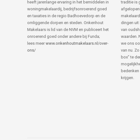
heeft jarenlange ervaring in het bemiddelen in
traditie i
woningmakelaardij, bedrijfsonroerend goed
afgelopen 
en taxaties in de regio Badhoevedorp en de
makelaard
omliggende dorpen en steden. Onkenhout
dingen uit
Makelaars is lid van de NVM en publiceert het
van ouds
onroerend goed onder andere bij Funda;
waarden. 
lees meer
www.onkenhoutmakelaars.nl/over-
we ons oo
ons/
van nu. Zo
box” te de
mogelijkhe
bedenken 
krijgen.