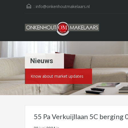
:
info@onkenhoutmakelaars.nl
Nieuws
Know about market updates
55 Pa Verkuijllaan 5C berging 