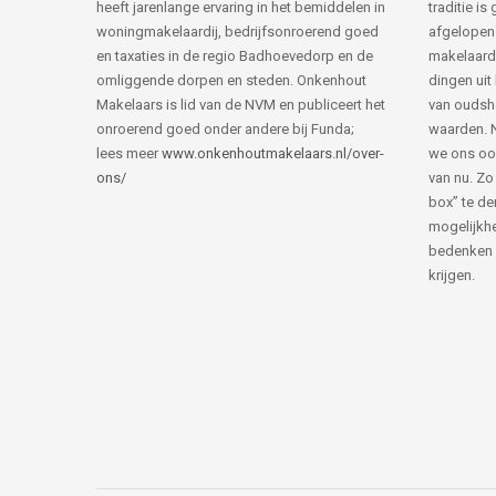
heeft jarenlange ervaring in het bemiddelen in
traditie i
woningmakelaardij, bedrijfsonroerend goed
afgelopen 
en taxaties in de regio Badhoevedorp en de
makelaard
omliggende dorpen en steden. Onkenhout
dingen uit
Makelaars is lid van de NVM en publiceert het
van ouds
onroerend goed onder andere bij Funda;
waarden. 
lees meer
www.onkenhoutmakelaars.nl/over-
we ons oo
ons/
van nu. Zo
box” te de
mogelijkhe
bedenken 
krijgen.