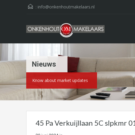
:
info@onkenhoutmakelaars.nl
Nieuws
Know about market updates
45 Pa Verkuijllaan 5C slpkmr 0