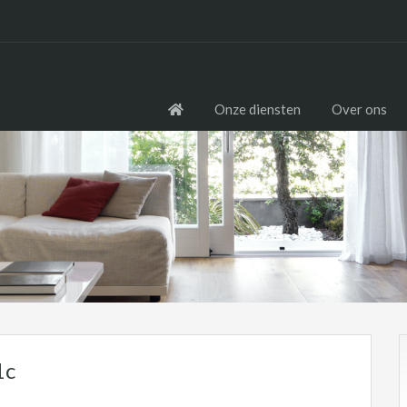
Onze diensten
Over ons
1c