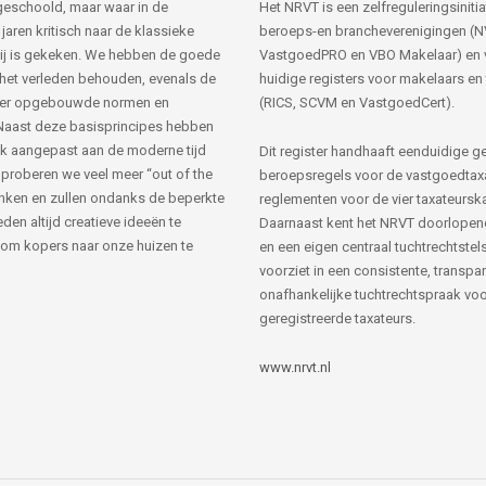
s geschoold, maar waar in de
Het NRVT is een zelfreguleringsinitia
jaren kritisch naar de klassieke
beroeps-en brancheverenigingen (
ij is gekeken. We hebben de goede
VastgoedPRO en VBO Makelaar) en 
 het verleden behouden, evenals de
huidige registers voor makelaars en
her opgebouwde normen en
(RICS, SCVM en VastgoedCert).
Naast deze basisprincipes hebben
k aangepast aan de moderne tijd
Dit register handhaaft eenduidige g
 proberen we veel meer “out of the
beroepsregels voor de vastgoedtax
nken en zullen ondanks de beperkte
reglementen voor de vier taxateursk
den altijd creatieve ideeën te
Daarnaast kent het NRVT doorlopen
om kopers naar onze huizen te
en een eigen centraal tuchtrechtstels
voorziet in een consistente, transpa
onafhankelijke tuchtrechtspraak voor
geregistreerde taxateurs.
www.nrvt.nl