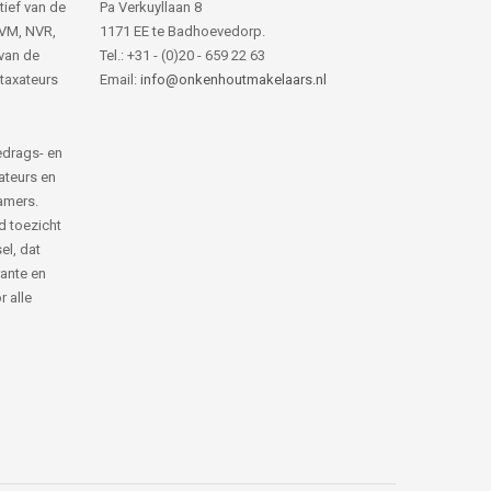
tief van de
Pa Verkuyllaan 8
NVM, NVR,
1171 EE te Badhoevedorp.
van de
Tel.: +31 - (0)20 - 659 22 63
 taxateurs
Email:
info@onkenhoutmakelaars.nl
edrags- en
ateurs en
amers.
d toezicht
el, dat
rante en
 alle