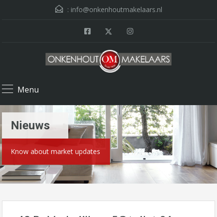
:
info@onkenhoutmakelaars.nl
Menu
Nieuws
Know about market updates