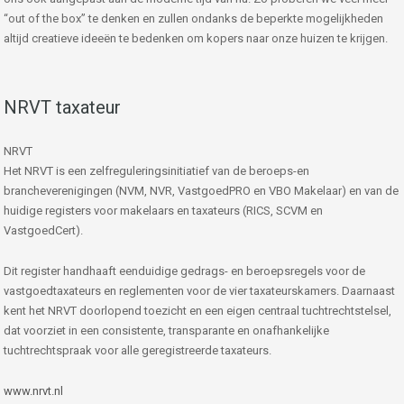
“out of the box” te denken en zullen ondanks de beperkte mogelijkheden
altijd creatieve ideeën te bedenken om kopers naar onze huizen te krijgen.
NRVT taxateur
NRVT
Het NRVT is een zelfreguleringsinitiatief van de beroeps-en
brancheverenigingen (NVM, NVR, VastgoedPRO en VBO Makelaar) en van de
huidige registers voor makelaars en taxateurs (RICS, SCVM en
VastgoedCert).
Dit register handhaaft eenduidige gedrags- en beroepsregels voor de
vastgoedtaxateurs en reglementen voor de vier taxateurskamers. Daarnaast
kent het NRVT doorlopend toezicht en een eigen centraal tuchtrechtstelsel,
dat voorziet in een consistente, transparante en onafhankelijke
tuchtrechtspraak voor alle geregistreerde taxateurs.
www.nrvt.nl