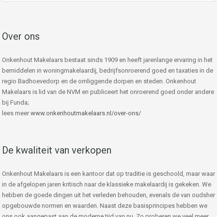
Over ons
Onkenhout Makelaars bestaat sinds 1909 en heeft jarenlange ervaring in het
bemiddelen in woningmakelaardij, bedrijfsonroerend goed en taxaties in de
regio Badhoevedorp en de omliggende dorpen en steden. Onkenhout
Makelaars is lid van de NVM en publiceert het onroerend goed onder andere
bij Funda;
lees meer
www.onkenhoutmakelaars.nl/over-ons/
De kwaliteit van verkopen
Onkenhout Makelaars is een kantoor dat op traditie is geschoold, maar waar
in de afgelopen jaren kritisch naar de klassieke makelaardij is gekeken. We
hebben de goede dingen uit het verleden behouden, evenals de van oudsher
opgebouwde normen en waarden. Naast deze basisprincipes hebben we
ons ook aangepast aan de moderne tijd van nu. Zo proberen we veel meer