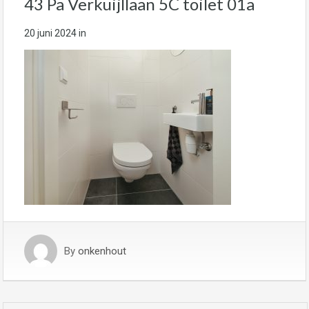
43 Pa Verkuijllaan 5C toilet 01a
20 juni 2024
in
By
onkenhout