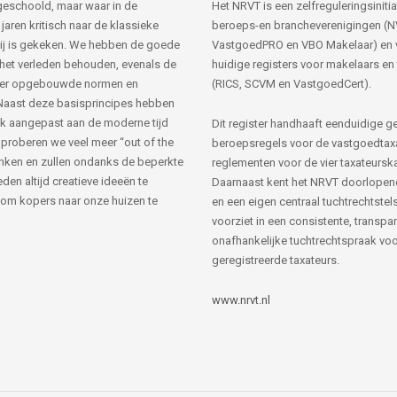
s geschoold, maar waar in de
Het NRVT is een zelfreguleringsinitia
jaren kritisch naar de klassieke
beroeps-en brancheverenigingen (
ij is gekeken. We hebben de goede
VastgoedPRO en VBO Makelaar) en 
 het verleden behouden, evenals de
huidige registers voor makelaars en
her opgebouwde normen en
(RICS, SCVM en VastgoedCert).
Naast deze basisprincipes hebben
k aangepast aan de moderne tijd
Dit register handhaaft eenduidige g
 proberen we veel meer “out of the
beroepsregels voor de vastgoedtax
nken en zullen ondanks de beperkte
reglementen voor de vier taxateursk
den altijd creatieve ideeën te
Daarnaast kent het NRVT doorlopen
om kopers naar onze huizen te
en een eigen centraal tuchtrechtstels
voorziet in een consistente, transpa
onafhankelijke tuchtrechtspraak voor
geregistreerde taxateurs.
www.nrvt.nl