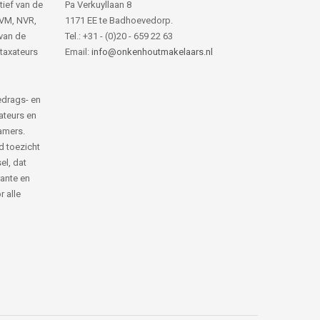
tief van de
Pa Verkuyllaan 8
NVM, NVR,
1171 EE te Badhoevedorp.
van de
Tel.: +31 - (0)20 - 659 22 63
 taxateurs
Email:
info@onkenhoutmakelaars.nl
edrags- en
ateurs en
amers.
d toezicht
el, dat
rante en
 alle