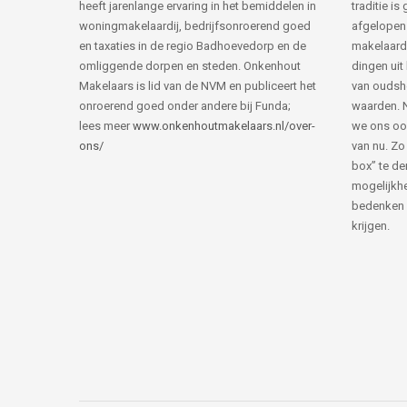
heeft jarenlange ervaring in het bemiddelen in
traditie i
woningmakelaardij, bedrijfsonroerend goed
afgelopen 
en taxaties in de regio Badhoevedorp en de
makelaard
omliggende dorpen en steden. Onkenhout
dingen uit
Makelaars is lid van de NVM en publiceert het
van ouds
onroerend goed onder andere bij Funda;
waarden. 
lees meer
www.onkenhoutmakelaars.nl/over-
we ons oo
ons/
van nu. Zo
box” te de
mogelijkhe
bedenken 
krijgen.