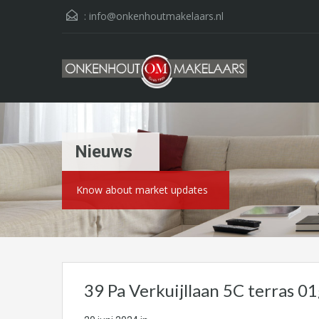
:
info@onkenhoutmakelaars.nl
Nieuws
Know about market updates
39 Pa Verkuijllaan 5C terras 0