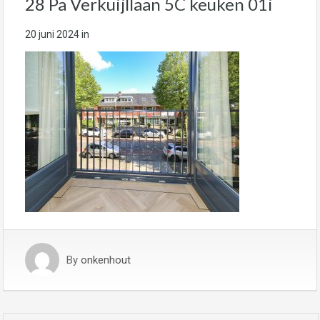
28 Pa Verkuijllaan 5C keuken 01i
20 juni 2024
in
By
onkenhout