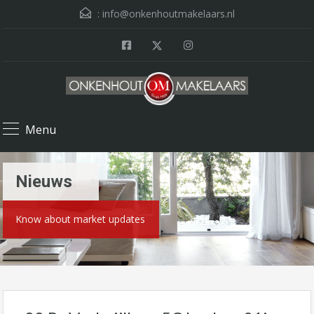
:
info@onkenhoutmakelaars.nl
Menu
Nieuws
Know about market updates