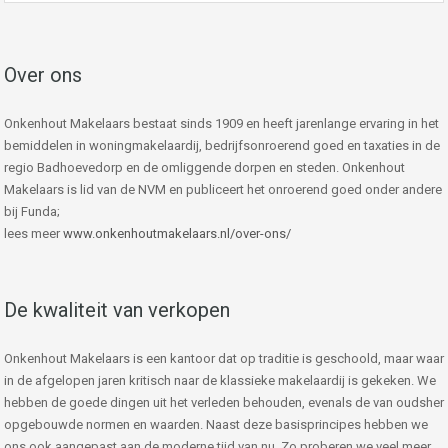
Over ons
Onkenhout Makelaars bestaat sinds 1909 en heeft jarenlange ervaring in het
bemiddelen in woningmakelaardij, bedrijfsonroerend goed en taxaties in de
regio Badhoevedorp en de omliggende dorpen en steden. Onkenhout
Makelaars is lid van de NVM en publiceert het onroerend goed onder andere
bij Funda;
lees meer
www.onkenhoutmakelaars.nl/over-ons/
De kwaliteit van verkopen
Onkenhout Makelaars is een kantoor dat op traditie is geschoold, maar waar
in de afgelopen jaren kritisch naar de klassieke makelaardij is gekeken. We
hebben de goede dingen uit het verleden behouden, evenals de van oudsher
opgebouwde normen en waarden. Naast deze basisprincipes hebben we
ons ook aangepast aan de moderne tijd van nu. Zo proberen we veel meer