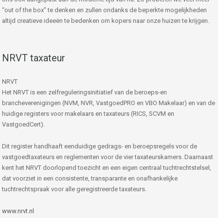
“out of the box” te denken en zullen ondanks de beperkte mogelijkheden
altijd creatieve ideeën te bedenken om kopers naar onze huizen te krijgen.
NRVT taxateur
NRVT
Het NRVT is een zelfreguleringsinitiatief van de beroeps-en
brancheverenigingen (NVM, NVR, VastgoedPRO en VBO Makelaar) en van de
huidige registers voor makelaars en taxateurs (RICS, SCVM en
VastgoedCert).
Dit register handhaaft eenduidige gedrags- en beroepsregels voor de
vastgoedtaxateurs en reglementen voor de vier taxateurskamers. Daarnaast
kent het NRVT doorlopend toezicht en een eigen centraal tuchtrechtstelsel,
dat voorziet in een consistente, transparante en onafhankelijke
tuchtrechtspraak voor alle geregistreerde taxateurs.
www.nrvt.nl