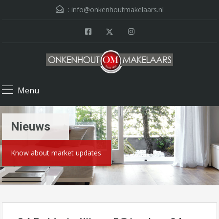
:
info@onkenhoutmakelaars.nl
Menu
Nieuws
Know about market updates