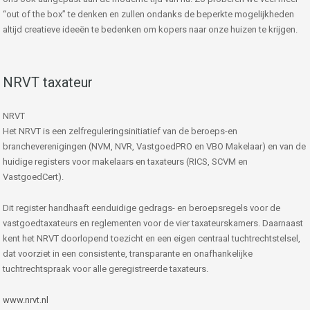
“out of the box” te denken en zullen ondanks de beperkte mogelijkheden
altijd creatieve ideeën te bedenken om kopers naar onze huizen te krijgen.
NRVT taxateur
NRVT
Het NRVT is een zelfreguleringsinitiatief van de beroeps-en
brancheverenigingen (NVM, NVR, VastgoedPRO en VBO Makelaar) en van de
huidige registers voor makelaars en taxateurs (RICS, SCVM en
VastgoedCert).
Dit register handhaaft eenduidige gedrags- en beroepsregels voor de
vastgoedtaxateurs en reglementen voor de vier taxateurskamers. Daarnaast
kent het NRVT doorlopend toezicht en een eigen centraal tuchtrechtstelsel,
dat voorziet in een consistente, transparante en onafhankelijke
tuchtrechtspraak voor alle geregistreerde taxateurs.
www.nrvt.nl