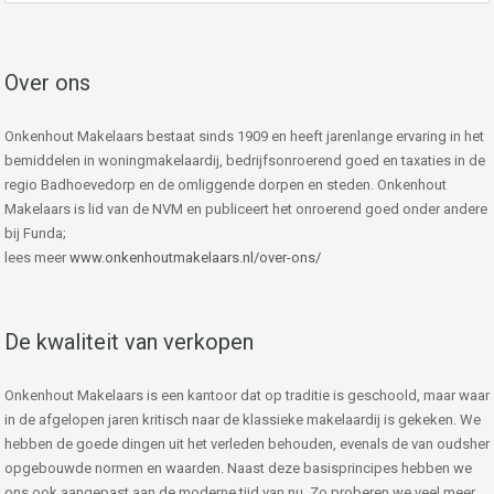
Over ons
Onkenhout Makelaars bestaat sinds 1909 en heeft jarenlange ervaring in het
bemiddelen in woningmakelaardij, bedrijfsonroerend goed en taxaties in de
regio Badhoevedorp en de omliggende dorpen en steden. Onkenhout
Makelaars is lid van de NVM en publiceert het onroerend goed onder andere
bij Funda;
lees meer
www.onkenhoutmakelaars.nl/over-ons/
De kwaliteit van verkopen
Onkenhout Makelaars is een kantoor dat op traditie is geschoold, maar waar
in de afgelopen jaren kritisch naar de klassieke makelaardij is gekeken. We
hebben de goede dingen uit het verleden behouden, evenals de van oudsher
opgebouwde normen en waarden. Naast deze basisprincipes hebben we
ons ook aangepast aan de moderne tijd van nu. Zo proberen we veel meer