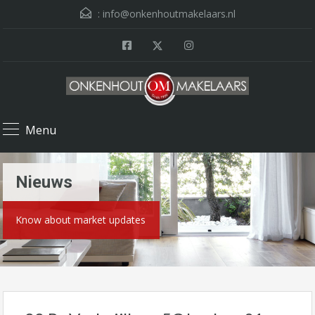
:
info@onkenhoutmakelaars.nl
Menu
Nieuws
Know about market updates