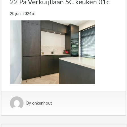
22 Pa Verkuijllaan 5C keuken 01c
20 juni 2024
in
By
onkenhout