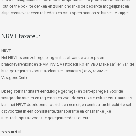
“out of the box” te denken en zullen ondanks de beperkte mogelijkheden
altijd creatieve ideeën te bedenken om kopers naar onze huizen te krijgen.
NRVT taxateur
NRVT
Het NRVT is een zelfreguleringsinitiatief van de beroeps-en
brancheverenigingen (NVM, NVR, VastgoedPRO en VBO Makelaar) en van de
huidige registers voor makelaars en taxateurs (RICS, SCVM en
VastgoedCert).
Dit register handhaaft eenduidige gedrags- en beroepsregels voor de
vastgoedtaxateurs en reglementen voor de vier taxateurskamers. Daarnaast
kent het NRVT doorlopend toezicht en een eigen centraal tuchtrechtstelsel,
dat voorziet in een consistente, transparante en onafhankelijke
tuchtrechtspraak voor alle geregistreerde taxateurs.
www.nrvt.nl