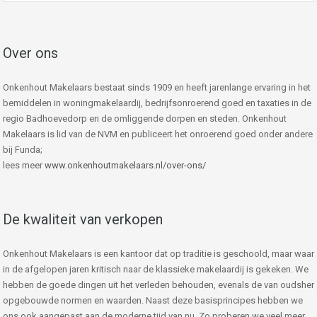
Over ons
Onkenhout Makelaars bestaat sinds 1909 en heeft jarenlange ervaring in het
bemiddelen in woningmakelaardij, bedrijfsonroerend goed en taxaties in de
regio Badhoevedorp en de omliggende dorpen en steden. Onkenhout
Makelaars is lid van de NVM en publiceert het onroerend goed onder andere
bij Funda;
lees meer
www.onkenhoutmakelaars.nl/over-ons/
De kwaliteit van verkopen
Onkenhout Makelaars is een kantoor dat op traditie is geschoold, maar waar
in de afgelopen jaren kritisch naar de klassieke makelaardij is gekeken. We
hebben de goede dingen uit het verleden behouden, evenals de van oudsher
opgebouwde normen en waarden. Naast deze basisprincipes hebben we
ons ook aangepast aan de moderne tijd van nu. Zo proberen we veel meer