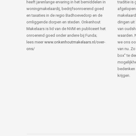
heeft jarenlange ervaring in het bemiddelen in
traditie i
woningmakelaardij, bedrijfsonroerend goed
afgelopen 
en taxaties in de regio Badhoevedorp en de
makelaard
omliggende dorpen en steden. Onkenhout
dingen uit
Makelaars is lid van de NVM en publiceert het
van ouds
onroerend goed onder andere bij Funda;
waarden. 
lees meer
www.onkenhoutmakelaars.nl/over-
we ons oo
ons/
van nu. Zo
box” te de
mogelijkhe
bedenken 
krijgen.