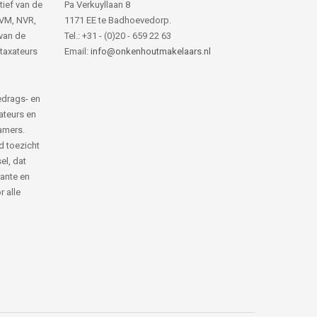
tief van de
Pa Verkuyllaan 8
NVM, NVR,
1171 EE te Badhoevedorp.
van de
Tel.: +31 - (0)20 - 659 22 63
 taxateurs
Email:
info@onkenhoutmakelaars.nl
edrags- en
ateurs en
amers.
d toezicht
el, dat
rante en
 alle