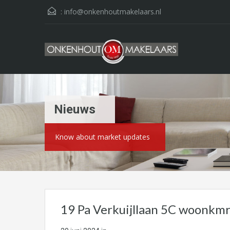
:
info@onkenhoutmakelaars.nl
Nieuws
Know about market updates
19 Pa Verkuijllaan 5C woonkm