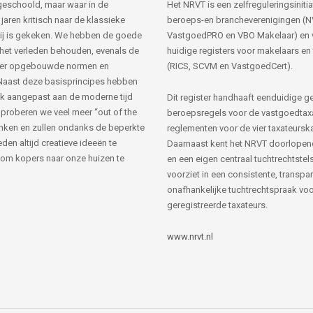
s geschoold, maar waar in de
Het NRVT is een zelfreguleringsinitia
jaren kritisch naar de klassieke
beroeps-en brancheverenigingen (
ij is gekeken. We hebben de goede
VastgoedPRO en VBO Makelaar) en 
 het verleden behouden, evenals de
huidige registers voor makelaars en
her opgebouwde normen en
(RICS, SCVM en VastgoedCert).
Naast deze basisprincipes hebben
k aangepast aan de moderne tijd
Dit register handhaaft eenduidige g
 proberen we veel meer “out of the
beroepsregels voor de vastgoedtax
nken en zullen ondanks de beperkte
reglementen voor de vier taxateursk
den altijd creatieve ideeën te
Daarnaast kent het NRVT doorlopen
om kopers naar onze huizen te
en een eigen centraal tuchtrechtstels
voorziet in een consistente, transpa
onafhankelijke tuchtrechtspraak voor
geregistreerde taxateurs.
www.nrvt.nl