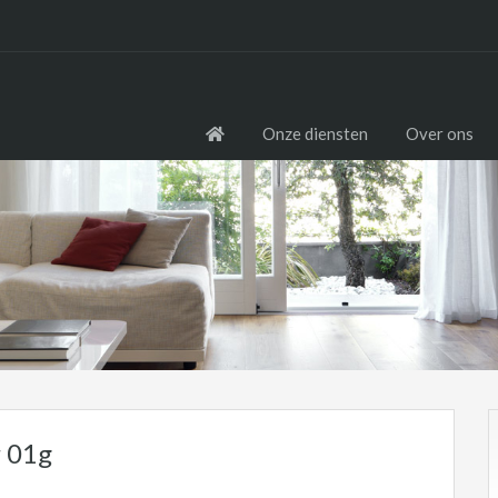
Onze diensten
Over ons
r 01g