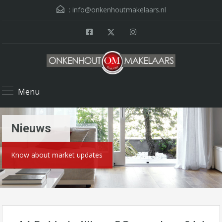
:
info@onkenhoutmakelaars.nl
Menu
Nieuws
Know about market updates