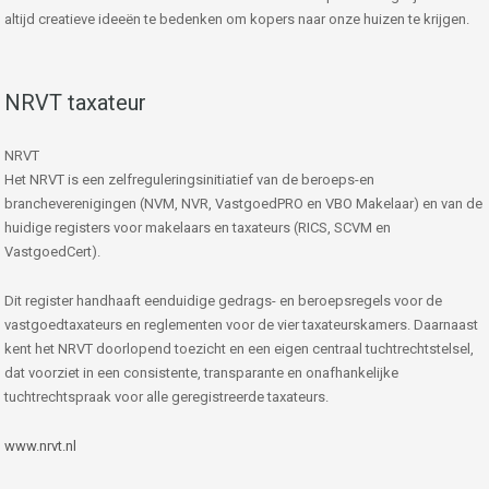
altijd creatieve ideeën te bedenken om kopers naar onze huizen te krijgen.
NRVT taxateur
NRVT
Het NRVT is een zelfreguleringsinitiatief van de beroeps-en
brancheverenigingen (NVM, NVR, VastgoedPRO en VBO Makelaar) en van de
huidige registers voor makelaars en taxateurs (RICS, SCVM en
VastgoedCert).
Dit register handhaaft eenduidige gedrags- en beroepsregels voor de
vastgoedtaxateurs en reglementen voor de vier taxateurskamers. Daarnaast
kent het NRVT doorlopend toezicht en een eigen centraal tuchtrechtstelsel,
dat voorziet in een consistente, transparante en onafhankelijke
tuchtrechtspraak voor alle geregistreerde taxateurs.
www.nrvt.nl