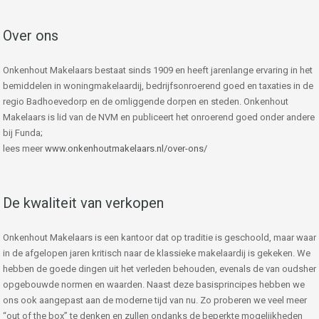
Over ons
Onkenhout Makelaars bestaat sinds 1909 en heeft jarenlange ervaring in het
bemiddelen in woningmakelaardij, bedrijfsonroerend goed en taxaties in de
regio Badhoevedorp en de omliggende dorpen en steden. Onkenhout
Makelaars is lid van de NVM en publiceert het onroerend goed onder andere
bij Funda;
lees meer
www.onkenhoutmakelaars.nl/over-ons/
De kwaliteit van verkopen
Onkenhout Makelaars is een kantoor dat op traditie is geschoold, maar waar
in de afgelopen jaren kritisch naar de klassieke makelaardij is gekeken. We
hebben de goede dingen uit het verleden behouden, evenals de van oudsher
opgebouwde normen en waarden. Naast deze basisprincipes hebben we
ons ook aangepast aan de moderne tijd van nu. Zo proberen we veel meer
“out of the box” te denken en zullen ondanks de beperkte mogelijkheden