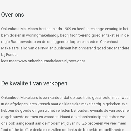
Over ons
Onkenhout Makelaars bestaat sinds 1909 en heeft jarenlange ervaring in het
bemiddelen in woningmakelaardij, bedrijfsonroerend goed en taxaties in de
regio Badhoevedorp en de omliggende dorpen en steden. Onkenhout
Makelaars is lid van de NVM en publiceert het onroerend goed onder andere
bij Funda;
lees meer
www.onkenhoutmakelaars.nl/over-ons/
De kwaliteit van verkopen
Onkenhout Makelaars is een kantoor dat op traditie is geschoold, maar waar
in de afgelopen jaren kritisch naar de klassieke makelaardij is gekeken. We
hebben de goede dingen uit het verleden behouden, evenals de van oudsher
opgebouwde normen en waarden. Naast deze basisprincipes hebben we
ons ook aangepast aan de moderne tijd van nu. Zo proberen we veel meer
“out of the box” te denken en zullen ondanks de beperkte mogelijkheden