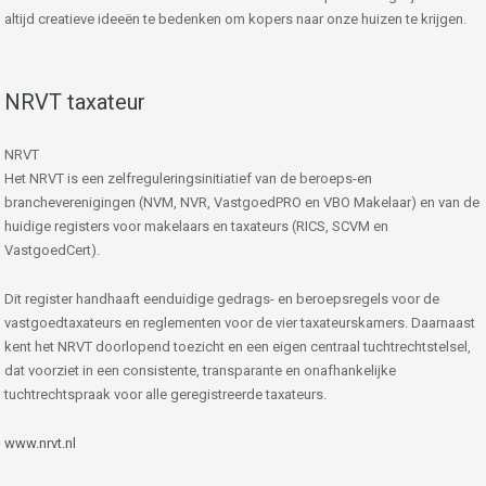
altijd creatieve ideeën te bedenken om kopers naar onze huizen te krijgen.
NRVT taxateur
NRVT
Het NRVT is een zelfreguleringsinitiatief van de beroeps-en
brancheverenigingen (NVM, NVR, VastgoedPRO en VBO Makelaar) en van de
huidige registers voor makelaars en taxateurs (RICS, SCVM en
VastgoedCert).
Dit register handhaaft eenduidige gedrags- en beroepsregels voor de
vastgoedtaxateurs en reglementen voor de vier taxateurskamers. Daarnaast
kent het NRVT doorlopend toezicht en een eigen centraal tuchtrechtstelsel,
dat voorziet in een consistente, transparante en onafhankelijke
tuchtrechtspraak voor alle geregistreerde taxateurs.
www.nrvt.nl