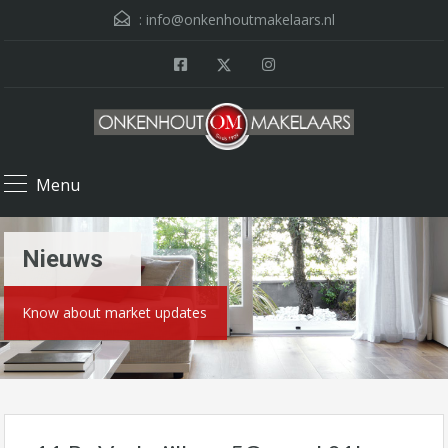
:
info@onkenhoutmakelaars.nl
Menu
Nieuws
Know about market updates