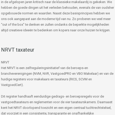
in de afgelopen jaren kritisch naar de klassieke makelaardij is gekeken. We
hebben de goede dingen uit het verleden behouden, evenals de van oudsher
opgebouwde normen en waarden. Naast deze basisprincipes hebben we
ons ook aangepast aan de moderne tijd van nu. Zo proberen we veel meer
“out of the box” te denken en zullen ondanks de beperkte mogelijkheden
altijd creatieve ideeën te bedenken om kopers naar onze huizen te krijgen.
NRVT taxateur
NRVT
Het NRVT is een zelfreguleringsinitiatief van de beroeps-en
brancheverenigingen (NVM, NVR, VastgoedPRO en VBO Makelaar) en van de
huidige registers voor makelaars en taxateurs (RICS, SCVM en
VastgoedCert).
Dit register handhaaft eenduidige gedrags- en beroepsregels voor de
vastgoedtaxateurs en reglementen voor de vier taxateurskamers. Daarnaast
kent het NRVT doorlopend toezicht en een eigen centraal tuchtrechtstelsel,
dat voorziet in een consistente, transparante en onafhankelijke