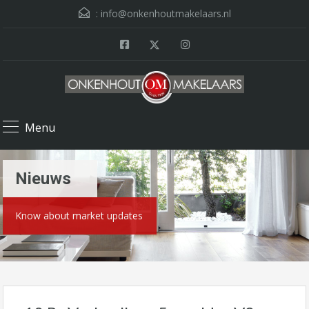
:
info@onkenhoutmakelaars.nl
Menu
Nieuws
Know about market updates