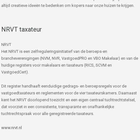
altijd creatieve ideeën te bedenken om kopers naar onze huizen te krijgen.
NRVT taxateur
NRVT
Het NRVT is een zelfreguleringsinitiatief van de beroeps-en
brancheverenigingen (NVM, NVR, VastgoedPRO en VBO Makelaar) en van de
huidige registers voor makelaars en taxateurs (RICS, SCVM en
VastgoedCert).
Dit register handhaaft eenduidige gedrags- en beroepsregels voor de
vastgoedtaxateurs en reglementen voor de vier taxateurskamers. Daarnaast
kent het NRVT doorlopend toezicht en een eigen centraal tuchtrechtstelsel,
dat voorziet in een consistente, transparante en onafhankelijke
tuchtrechtspraak voor alle geregistreerde taxateurs.
www.nrvt.nl