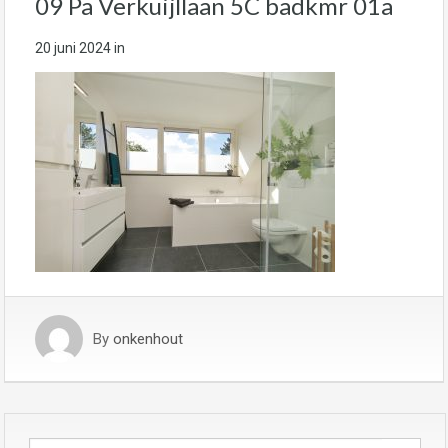
09 Pa Verkuijllaan 5C badkmr 01a
20 juni 2024
in
By
onkenhout