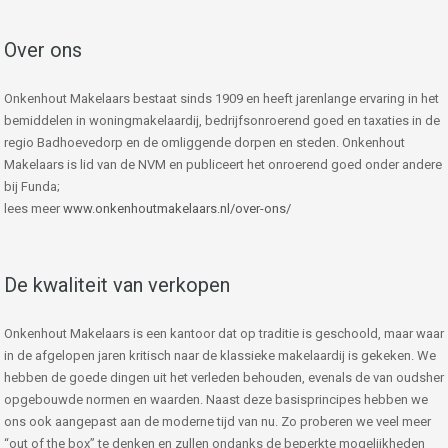
Over ons
Onkenhout Makelaars bestaat sinds 1909 en heeft jarenlange ervaring in het
bemiddelen in woningmakelaardij, bedrijfsonroerend goed en taxaties in de
regio Badhoevedorp en de omliggende dorpen en steden. Onkenhout
Makelaars is lid van de NVM en publiceert het onroerend goed onder andere
bij Funda;
lees meer
www.onkenhoutmakelaars.nl/over-ons/
De kwaliteit van verkopen
Onkenhout Makelaars is een kantoor dat op traditie is geschoold, maar waar
in de afgelopen jaren kritisch naar de klassieke makelaardij is gekeken. We
hebben de goede dingen uit het verleden behouden, evenals de van oudsher
opgebouwde normen en waarden. Naast deze basisprincipes hebben we
ons ook aangepast aan de moderne tijd van nu. Zo proberen we veel meer
“out of the box” te denken en zullen ondanks de beperkte mogelijkheden