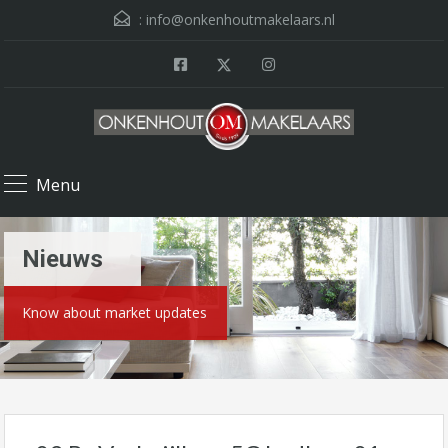
:
info@onkenhoutmakelaars.nl
Menu
Nieuws
Know about market updates