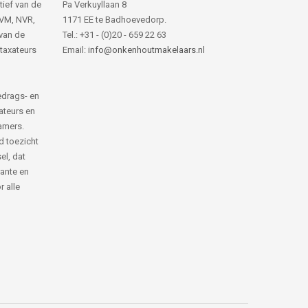
tief van de
Pa Verkuyllaan 8
NVM, NVR,
1171 EE te Badhoevedorp.
van de
Tel.: +31 - (0)20 - 659 22 63
 taxateurs
Email:
info@onkenhoutmakelaars.nl
edrags- en
ateurs en
amers.
d toezicht
el, dat
rante en
 alle