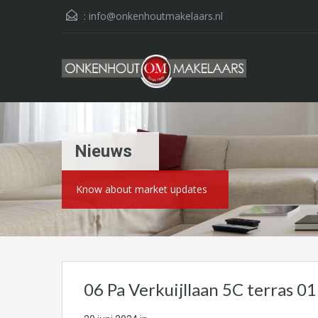
:
info@onkenhoutmakelaars.nl
Nieuws
Know about market updates
06 Pa Verkuijllaan 5C terras 0