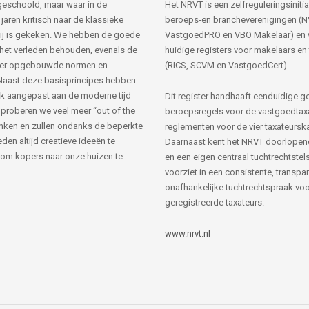
s geschoold, maar waar in de
Het NRVT is een zelfreguleringsinitia
jaren kritisch naar de klassieke
beroeps-en brancheverenigingen (
ij is gekeken. We hebben de goede
VastgoedPRO en VBO Makelaar) en 
 het verleden behouden, evenals de
huidige registers voor makelaars en
her opgebouwde normen en
(RICS, SCVM en VastgoedCert).
Naast deze basisprincipes hebben
k aangepast aan de moderne tijd
Dit register handhaaft eenduidige g
 proberen we veel meer “out of the
beroepsregels voor de vastgoedtax
nken en zullen ondanks de beperkte
reglementen voor de vier taxateursk
den altijd creatieve ideeën te
Daarnaast kent het NRVT doorlopen
om kopers naar onze huizen te
en een eigen centraal tuchtrechtstels
voorziet in een consistente, transpa
onafhankelijke tuchtrechtspraak voor
geregistreerde taxateurs.
www.nrvt.nl