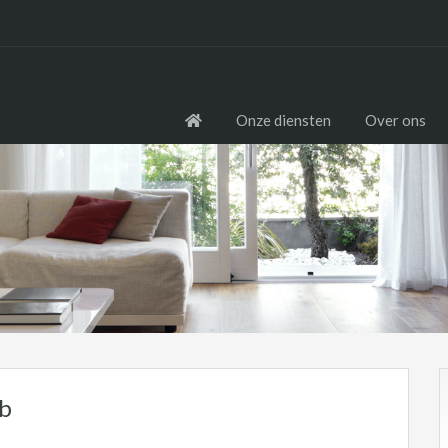
Onze diensten
Over ons
1b