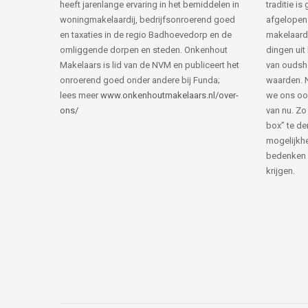
heeft jarenlange ervaring in het bemiddelen in
traditie i
woningmakelaardij, bedrijfsonroerend goed
afgelopen 
en taxaties in de regio Badhoevedorp en de
makelaard
omliggende dorpen en steden. Onkenhout
dingen uit
Makelaars is lid van de NVM en publiceert het
van ouds
onroerend goed onder andere bij Funda;
waarden. 
lees meer
www.onkenhoutmakelaars.nl/over-
we ons oo
ons/
van nu. Zo
box” te de
mogelijkhe
bedenken 
krijgen.