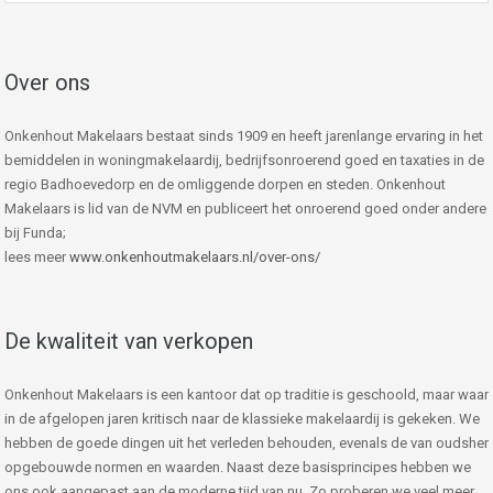
Over ons
Onkenhout Makelaars bestaat sinds 1909 en heeft jarenlange ervaring in het
bemiddelen in woningmakelaardij, bedrijfsonroerend goed en taxaties in de
regio Badhoevedorp en de omliggende dorpen en steden. Onkenhout
Makelaars is lid van de NVM en publiceert het onroerend goed onder andere
bij Funda;
lees meer
www.onkenhoutmakelaars.nl/over-ons/
De kwaliteit van verkopen
Onkenhout Makelaars is een kantoor dat op traditie is geschoold, maar waar
in de afgelopen jaren kritisch naar de klassieke makelaardij is gekeken. We
hebben de goede dingen uit het verleden behouden, evenals de van oudsher
opgebouwde normen en waarden. Naast deze basisprincipes hebben we
ons ook aangepast aan de moderne tijd van nu. Zo proberen we veel meer