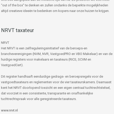
“out of the box” te denken en zullen ondanks de beperkte mogelijkheden
altijd creatieve ideeën te bedenken om kopers naar onze huizen te krijgen.
NRVT taxateur
NRVT
Het NRVT is een zelfreguleringsinitiatief van de beroeps-en
brancheverenigingen (NVM, NVR, VastgoedPRO en VBO Makelaar) en van de
huidige registers voor makelaars en taxateurs (RICS, SCVM en
VastgoedCert).
Dit register handhaaft eenduidige gedrags- en beroepsregels voor de
vastgoedtaxateurs en reglementen voor de vier taxateurskamers. Daarnaast
kent het NRVT doorlopend toezicht en een eigen centraal tuchtrechtstelsel,
dat voorziet in een consistente, transparante en onafhankelijke
tuchtrechtspraak voor alle geregistreerde taxateurs.
www.nrvt.nl