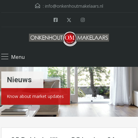
:
info@onkenhoutmakelaars.nl
Menu
Nieuws
Know about market updates