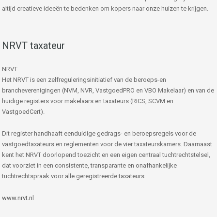
altijd creatieve ideeën te bedenken om kopers naar onze huizen te krijgen.
NRVT taxateur
NRVT
Het NRVT is een zelfreguleringsinitiatief van de beroeps-en
brancheverenigingen (NVM, NVR, VastgoedPRO en VBO Makelaar) en van de
huidige registers voor makelaars en taxateurs (RICS, SCVM en
VastgoedCert).
Dit register handhaaft eenduidige gedrags- en beroepsregels voor de
vastgoedtaxateurs en reglementen voor de vier taxateurskamers. Daarnaast
kent het NRVT doorlopend toezicht en een eigen centraal tuchtrechtstelsel,
dat voorziet in een consistente, transparante en onafhankelijke
tuchtrechtspraak voor alle geregistreerde taxateurs.
www.nrvt.nl