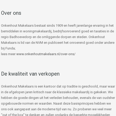
Over ons
Onkenhout Makelaars bestaat sinds 1909 en heeft jarenlange ervaring in het
bemiddelen in woningmakelaardij, bedrijfsonroerend goed en taxaties in de
regio Badhoevedorp en de omliggende dorpen en steden. Onkenhout
Makelaars is lid van de NVM en publiceert het onroerend goed onder andere
bij Funda;
lees meer
www.onkenhoutmakelaars.nl/over-ons/
De kwaliteit van verkopen
Onkenhout Makelaars is een kantoor dat op traditie is geschoold, maar waar
in de afgelopen jaren kritisch naar de klassieke makelaardij is gekeken. We
hebben de goede dingen uit het verleden behouden, evenals de van oudsher
opgebouwde normen en waarden. Naast deze basisprincipes hebben we
ons ook aangepast aan de moderne tijd van nu. Zo proberen we veel meer
“out of the box” te denken en zullen ondanks de beperkte mogelijkheden