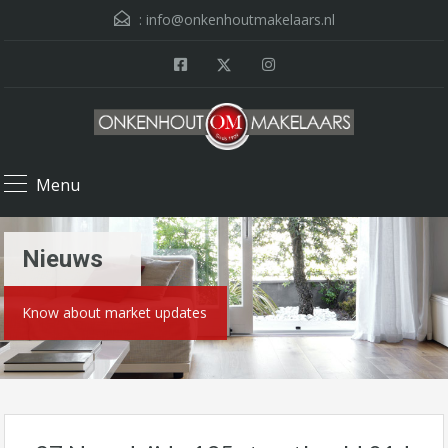
:
info@onkenhoutmakelaars.nl
Menu
Nieuws
Know about market updates