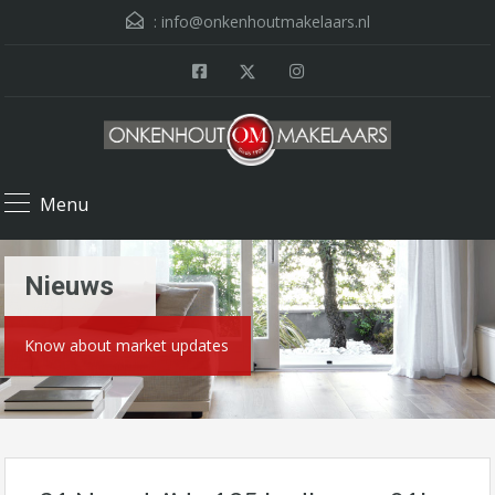
:
info@onkenhoutmakelaars.nl
Menu
Nieuws
Know about market updates