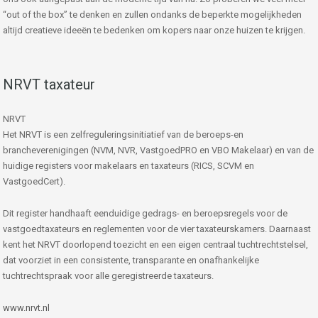
“out of the box” te denken en zullen ondanks de beperkte mogelijkheden
altijd creatieve ideeën te bedenken om kopers naar onze huizen te krijgen.
NRVT taxateur
NRVT
Het NRVT is een zelfreguleringsinitiatief van de beroeps-en
brancheverenigingen (NVM, NVR, VastgoedPRO en VBO Makelaar) en van de
huidige registers voor makelaars en taxateurs (RICS, SCVM en
VastgoedCert).
Dit register handhaaft eenduidige gedrags- en beroepsregels voor de
vastgoedtaxateurs en reglementen voor de vier taxateurskamers. Daarnaast
kent het NRVT doorlopend toezicht en een eigen centraal tuchtrechtstelsel,
dat voorziet in een consistente, transparante en onafhankelijke
tuchtrechtspraak voor alle geregistreerde taxateurs.
www.nrvt.nl