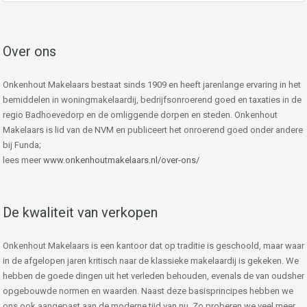
Over ons
Onkenhout Makelaars bestaat sinds 1909 en heeft jarenlange ervaring in het
bemiddelen in woningmakelaardij, bedrijfsonroerend goed en taxaties in de
regio Badhoevedorp en de omliggende dorpen en steden. Onkenhout
Makelaars is lid van de NVM en publiceert het onroerend goed onder andere
bij Funda;
lees meer
www.onkenhoutmakelaars.nl/over-ons/
De kwaliteit van verkopen
Onkenhout Makelaars is een kantoor dat op traditie is geschoold, maar waar
in de afgelopen jaren kritisch naar de klassieke makelaardij is gekeken. We
hebben de goede dingen uit het verleden behouden, evenals de van oudsher
opgebouwde normen en waarden. Naast deze basisprincipes hebben we
ons ook aangepast aan de moderne tijd van nu. Zo proberen we veel meer