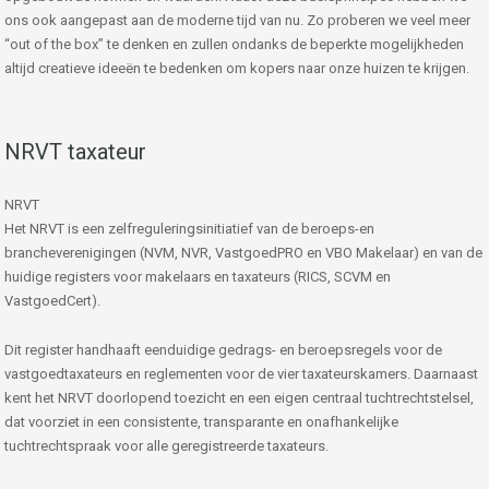
ons ook aangepast aan de moderne tijd van nu. Zo proberen we veel meer
“out of the box” te denken en zullen ondanks de beperkte mogelijkheden
altijd creatieve ideeën te bedenken om kopers naar onze huizen te krijgen.
NRVT taxateur
NRVT
Het NRVT is een zelfreguleringsinitiatief van de beroeps-en
brancheverenigingen (NVM, NVR, VastgoedPRO en VBO Makelaar) en van de
huidige registers voor makelaars en taxateurs (RICS, SCVM en
VastgoedCert).
Dit register handhaaft eenduidige gedrags- en beroepsregels voor de
vastgoedtaxateurs en reglementen voor de vier taxateurskamers. Daarnaast
kent het NRVT doorlopend toezicht en een eigen centraal tuchtrechtstelsel,
dat voorziet in een consistente, transparante en onafhankelijke
tuchtrechtspraak voor alle geregistreerde taxateurs.