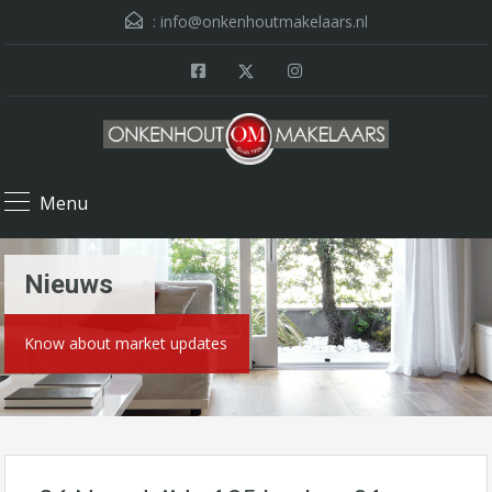
:
info@onkenhoutmakelaars.nl
Menu
Nieuws
Know about market updates