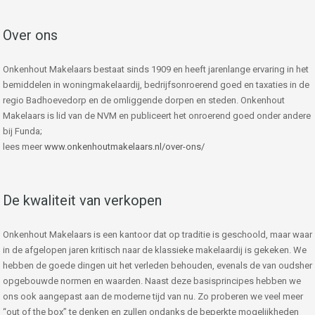
Over ons
Onkenhout Makelaars bestaat sinds 1909 en heeft jarenlange ervaring in het
bemiddelen in woningmakelaardij, bedrijfsonroerend goed en taxaties in de
regio Badhoevedorp en de omliggende dorpen en steden. Onkenhout
Makelaars is lid van de NVM en publiceert het onroerend goed onder andere
bij Funda;
lees meer
www.onkenhoutmakelaars.nl/over-ons/
De kwaliteit van verkopen
Onkenhout Makelaars is een kantoor dat op traditie is geschoold, maar waar
in de afgelopen jaren kritisch naar de klassieke makelaardij is gekeken. We
hebben de goede dingen uit het verleden behouden, evenals de van oudsher
opgebouwde normen en waarden. Naast deze basisprincipes hebben we
ons ook aangepast aan de moderne tijd van nu. Zo proberen we veel meer
“out of the box” te denken en zullen ondanks de beperkte mogelijkheden