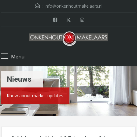
:
info@onkenhoutmakelaars.nl
Menu
Nieuws
Know about market updates