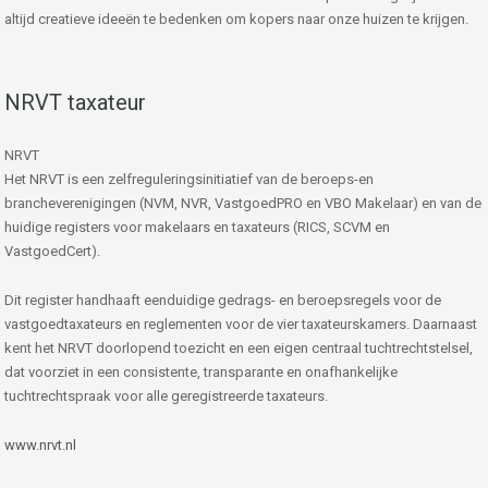
altijd creatieve ideeën te bedenken om kopers naar onze huizen te krijgen.
NRVT taxateur
NRVT
Het NRVT is een zelfreguleringsinitiatief van de beroeps-en
brancheverenigingen (NVM, NVR, VastgoedPRO en VBO Makelaar) en van de
huidige registers voor makelaars en taxateurs (RICS, SCVM en
VastgoedCert).
Dit register handhaaft eenduidige gedrags- en beroepsregels voor de
vastgoedtaxateurs en reglementen voor de vier taxateurskamers. Daarnaast
kent het NRVT doorlopend toezicht en een eigen centraal tuchtrechtstelsel,
dat voorziet in een consistente, transparante en onafhankelijke
tuchtrechtspraak voor alle geregistreerde taxateurs.
www.nrvt.nl