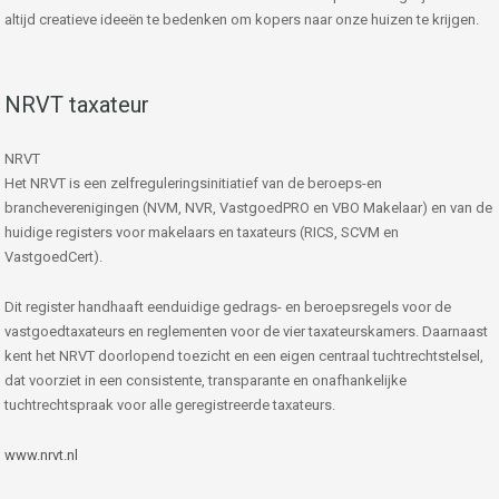
altijd creatieve ideeën te bedenken om kopers naar onze huizen te krijgen.
NRVT taxateur
NRVT
Het NRVT is een zelfreguleringsinitiatief van de beroeps-en
brancheverenigingen (NVM, NVR, VastgoedPRO en VBO Makelaar) en van de
huidige registers voor makelaars en taxateurs (RICS, SCVM en
VastgoedCert).
Dit register handhaaft eenduidige gedrags- en beroepsregels voor de
vastgoedtaxateurs en reglementen voor de vier taxateurskamers. Daarnaast
kent het NRVT doorlopend toezicht en een eigen centraal tuchtrechtstelsel,
dat voorziet in een consistente, transparante en onafhankelijke
tuchtrechtspraak voor alle geregistreerde taxateurs.
www.nrvt.nl