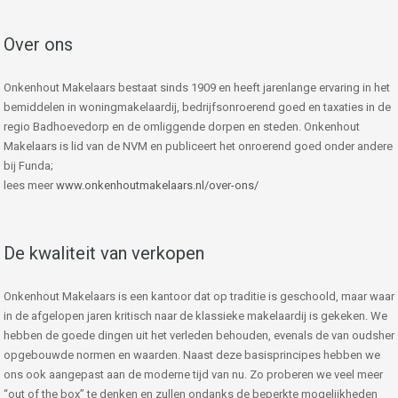
Over ons
Onkenhout Makelaars bestaat sinds 1909 en heeft jarenlange ervaring in het
bemiddelen in woningmakelaardij, bedrijfsonroerend goed en taxaties in de
regio Badhoevedorp en de omliggende dorpen en steden. Onkenhout
Makelaars is lid van de NVM en publiceert het onroerend goed onder andere
bij Funda;
lees meer
www.onkenhoutmakelaars.nl/over-ons/
De kwaliteit van verkopen
Onkenhout Makelaars is een kantoor dat op traditie is geschoold, maar waar
in de afgelopen jaren kritisch naar de klassieke makelaardij is gekeken. We
hebben de goede dingen uit het verleden behouden, evenals de van oudsher
opgebouwde normen en waarden. Naast deze basisprincipes hebben we
ons ook aangepast aan de moderne tijd van nu. Zo proberen we veel meer
“out of the box” te denken en zullen ondanks de beperkte mogelijkheden