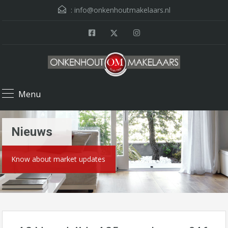
:
info@onkenhoutmakelaars.nl
Menu
Nieuws
Know about market updates