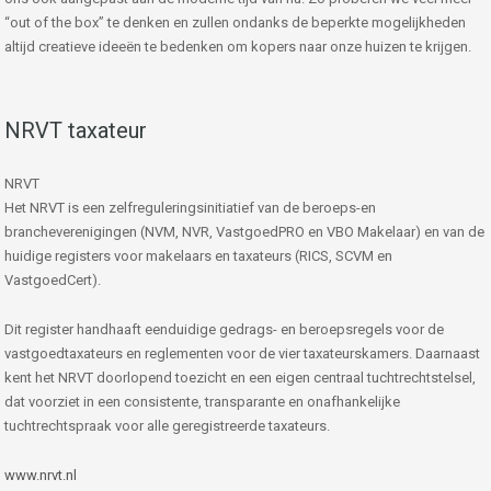
“out of the box” te denken en zullen ondanks de beperkte mogelijkheden
altijd creatieve ideeën te bedenken om kopers naar onze huizen te krijgen.
NRVT taxateur
NRVT
Het NRVT is een zelfreguleringsinitiatief van de beroeps-en
brancheverenigingen (NVM, NVR, VastgoedPRO en VBO Makelaar) en van de
huidige registers voor makelaars en taxateurs (RICS, SCVM en
VastgoedCert).
Dit register handhaaft eenduidige gedrags- en beroepsregels voor de
vastgoedtaxateurs en reglementen voor de vier taxateurskamers. Daarnaast
kent het NRVT doorlopend toezicht en een eigen centraal tuchtrechtstelsel,
dat voorziet in een consistente, transparante en onafhankelijke
tuchtrechtspraak voor alle geregistreerde taxateurs.
www.nrvt.nl