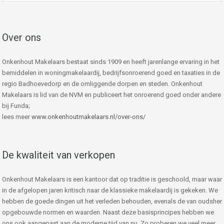
Over ons
Onkenhout Makelaars bestaat sinds 1909 en heeft jarenlange ervaring in het
bemiddelen in woningmakelaardij, bedrijfsonroerend goed en taxaties in de
regio Badhoevedorp en de omliggende dorpen en steden. Onkenhout
Makelaars is lid van de NVM en publiceert het onroerend goed onder andere
bij Funda;
lees meer
www.onkenhoutmakelaars.nl/over-ons/
De kwaliteit van verkopen
Onkenhout Makelaars is een kantoor dat op traditie is geschoold, maar waar
in de afgelopen jaren kritisch naar de klassieke makelaardij is gekeken. We
hebben de goede dingen uit het verleden behouden, evenals de van oudsher
opgebouwde normen en waarden. Naast deze basisprincipes hebben we
ons ook aangepast aan de moderne tijd van nu. Zo proberen we veel meer