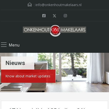
:
info@onkenhoutmakelaars.nl
Menu
Nieuws
Know about market updates