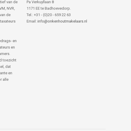
tief van de
Pa Verkuyllaan 8
NVM, NVR,
1171 EE te Badhoevedorp.
van de
Tel.: +31 - (0)20 - 659 22 63
 taxateurs
Email:
info@onkenhoutmakelaars.nl
edrags- en
ateurs en
amers.
d toezicht
el, dat
rante en
 alle