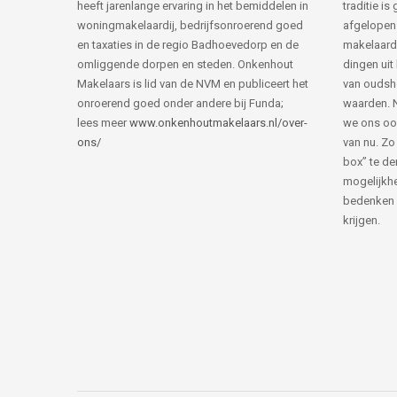
heeft jarenlange ervaring in het bemiddelen in
traditie i
woningmakelaardij, bedrijfsonroerend goed
afgelopen 
en taxaties in de regio Badhoevedorp en de
makelaard
omliggende dorpen en steden. Onkenhout
dingen uit
Makelaars is lid van de NVM en publiceert het
van ouds
onroerend goed onder andere bij Funda;
waarden. 
lees meer
www.onkenhoutmakelaars.nl/over-
we ons oo
ons/
van nu. Zo
box” te de
mogelijkhe
bedenken 
krijgen.