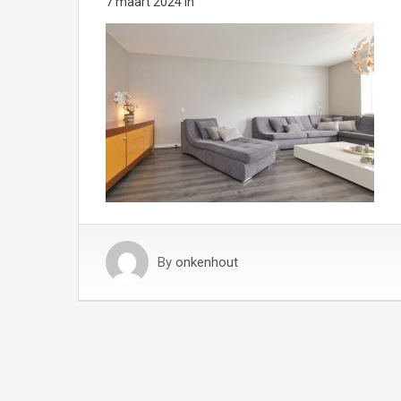
7 maart 2024
in
By
onkenhout