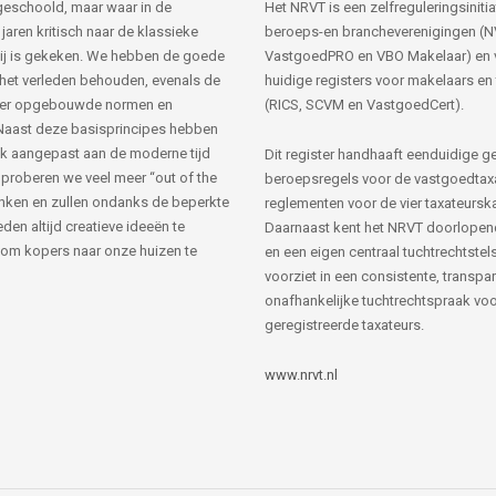
s geschoold, maar waar in de
Het NRVT is een zelfreguleringsinitia
jaren kritisch naar de klassieke
beroeps-en brancheverenigingen (
ij is gekeken. We hebben de goede
VastgoedPRO en VBO Makelaar) en 
 het verleden behouden, evenals de
huidige registers voor makelaars en
her opgebouwde normen en
(RICS, SCVM en VastgoedCert).
Naast deze basisprincipes hebben
k aangepast aan de moderne tijd
Dit register handhaaft eenduidige g
 proberen we veel meer “out of the
beroepsregels voor de vastgoedtax
nken en zullen ondanks de beperkte
reglementen voor de vier taxateursk
den altijd creatieve ideeën te
Daarnaast kent het NRVT doorlopen
om kopers naar onze huizen te
en een eigen centraal tuchtrechtstels
voorziet in een consistente, transpa
onafhankelijke tuchtrechtspraak voor
geregistreerde taxateurs.
www.nrvt.nl