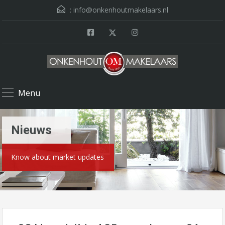
:
info@onkenhoutmakelaars.nl
Menu
Nieuws
Know about market updates