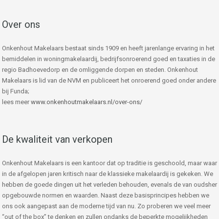
Over ons
Onkenhout Makelaars bestaat sinds 1909 en heeft jarenlange ervaring in het
bemiddelen in woningmakelaardij, bedrijfsonroerend goed en taxaties in de
regio Badhoevedorp en de omliggende dorpen en steden. Onkenhout
Makelaars is lid van de NVM en publiceert het onroerend goed onder andere
bij Funda;
lees meer
www.onkenhoutmakelaars.nl/over-ons/
De kwaliteit van verkopen
Onkenhout Makelaars is een kantoor dat op traditie is geschoold, maar waar
in de afgelopen jaren kritisch naar de klassieke makelaardij is gekeken. We
hebben de goede dingen uit het verleden behouden, evenals de van oudsher
opgebouwde normen en waarden. Naast deze basisprincipes hebben we
ons ook aangepast aan de moderne tijd van nu. Zo proberen we veel meer
“out of the box” te denken en zullen ondanks de beperkte mogelijkheden