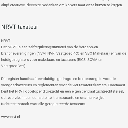
altijd creatieve ideeën te bedenken om kopers naar onze huizen te krijgen.
NRVT taxateur
NRVT
Het NRVT is een zelfreguleringsinitiatief van de beroeps-en
brancheverenigingen (NVM, NVR, VastgoedPRO en VBO Makelaar) en van de
huidige registers voor makelaars en taxateurs (RICS, SCVM en
VastgoedCert).
Dit register handhaaft eenduidige gedrags- en beroepsregels voor de
vastgoedtaxateurs en reglementen voor de vier taxateurskamers. Daarnaast
kent het NRVT doorlopend toezicht en een eigen centraal tuchtrechtstelsel,
dat voorziet in een consistente, transparante en onafhankelijke
tuchtrechtspraak voor alle geregistreerde taxateurs.
www.nrvt.nl