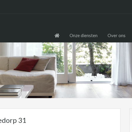
Onze diensten
Over ons
edorp 31