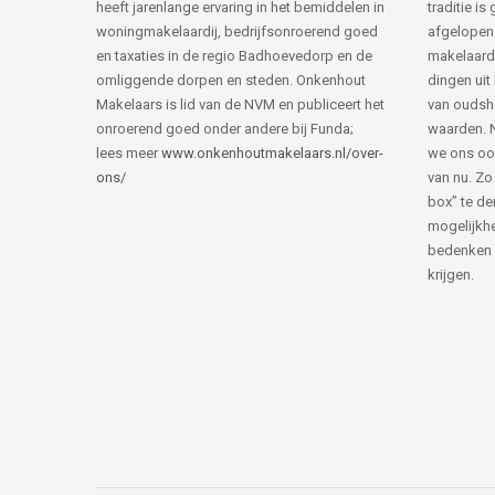
heeft jarenlange ervaring in het bemiddelen in
traditie i
woningmakelaardij, bedrijfsonroerend goed
afgelopen 
en taxaties in de regio Badhoevedorp en de
makelaard
omliggende dorpen en steden. Onkenhout
dingen uit
Makelaars is lid van de NVM en publiceert het
van ouds
onroerend goed onder andere bij Funda;
waarden. 
lees meer
www.onkenhoutmakelaars.nl/over-
we ons oo
ons/
van nu. Zo
box” te de
mogelijkhe
bedenken 
krijgen.