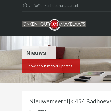
:
info@onkenhoutmakelaars.nl
Nieuws
Know about market updates
Nieuwemeerdijk 454 Badhoev