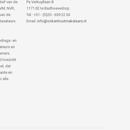
tief van de
Pa Verkuyllaan 8
NVM, NVR,
1171 EE te Badhoevedorp.
van de
Tel.: +31 - (0)20 - 659 22 63
 taxateurs
Email:
info@onkenhoutmakelaars.nl
edrags- en
ateurs en
amers.
d toezicht
el, dat
rante en
 alle