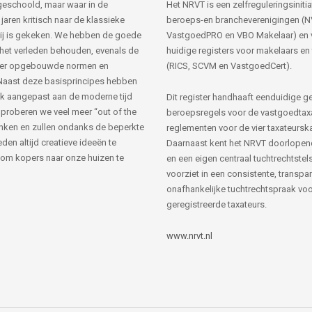
s geschoold, maar waar in de
Het NRVT is een zelfreguleringsinitia
jaren kritisch naar de klassieke
beroeps-en brancheverenigingen (
ij is gekeken. We hebben de goede
VastgoedPRO en VBO Makelaar) en 
 het verleden behouden, evenals de
huidige registers voor makelaars en
her opgebouwde normen en
(RICS, SCVM en VastgoedCert).
Naast deze basisprincipes hebben
k aangepast aan de moderne tijd
Dit register handhaaft eenduidige g
 proberen we veel meer “out of the
beroepsregels voor de vastgoedtax
nken en zullen ondanks de beperkte
reglementen voor de vier taxateursk
den altijd creatieve ideeën te
Daarnaast kent het NRVT doorlopen
om kopers naar onze huizen te
en een eigen centraal tuchtrechtstels
voorziet in een consistente, transpa
onafhankelijke tuchtrechtspraak voor
geregistreerde taxateurs.
www.nrvt.nl