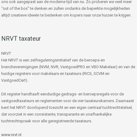
ons ook aangepast aan de moderne tijd van nu. Zo proberen we veel meer
“out of the box” te denken en zullen ondanks de beperkte mogelijkheden
altijd creatieve ideeën te bedenken om kopers naar onze huizen te krijgen.
NRVT taxateur
NRVT
Het NRVT is een zelfreguleringsinitiatief van de beroeps-en
brancheverenigingen (NVM, NVR, VastgoedPRO en VBO Makelaar) en van de
huidige registers voor makelaars en taxateurs (RICS, SCVM en
VastgoedCert).
Dit register handhaaft eenduidige gedrags- en beroepsregels voor de
vastgoedtaxateurs en reglementen voor de vier taxateurskamers. Daarnaast
kent het NRVT doorlopend toezicht en een eigen centraal tuchtrechtstelsel,
dat voorziet in een consistente, transparante en onafhankelijke
tuchtrechtspraak voor alle geregistreerde taxateurs.
www.nrvt.nl