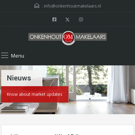
:
info@onkenhoutmakelaars.nl
Menu
Nieuws
Know about market updates