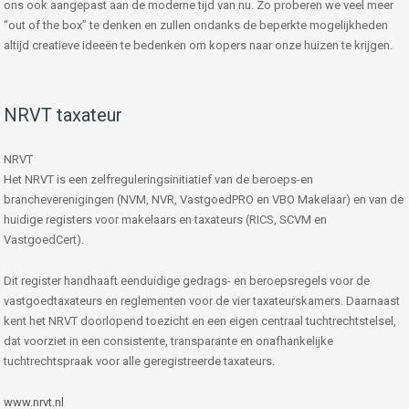
ons ook aangepast aan de moderne tijd van nu. Zo proberen we veel meer
“out of the box” te denken en zullen ondanks de beperkte mogelijkheden
altijd creatieve ideeën te bedenken om kopers naar onze huizen te krijgen.
NRVT taxateur
NRVT
Het NRVT is een zelfreguleringsinitiatief van de beroeps-en
brancheverenigingen (NVM, NVR, VastgoedPRO en VBO Makelaar) en van de
huidige registers voor makelaars en taxateurs (RICS, SCVM en
VastgoedCert).
Dit register handhaaft eenduidige gedrags- en beroepsregels voor de
vastgoedtaxateurs en reglementen voor de vier taxateurskamers. Daarnaast
kent het NRVT doorlopend toezicht en een eigen centraal tuchtrechtstelsel,
dat voorziet in een consistente, transparante en onafhankelijke
tuchtrechtspraak voor alle geregistreerde taxateurs.
www.nrvt.nl