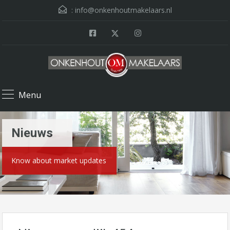
:
info@onkenhoutmakelaars.nl
Menu
Nieuws
Know about market updates