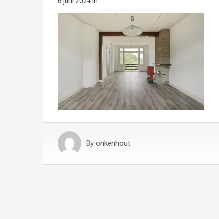
6 juni 2024
in
By
onkenhout