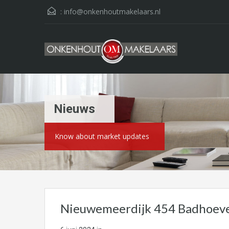
:
info@onkenhoutmakelaars.nl
Nieuws
Know about market updates
Nieuwemeerdijk 454 Badhoev