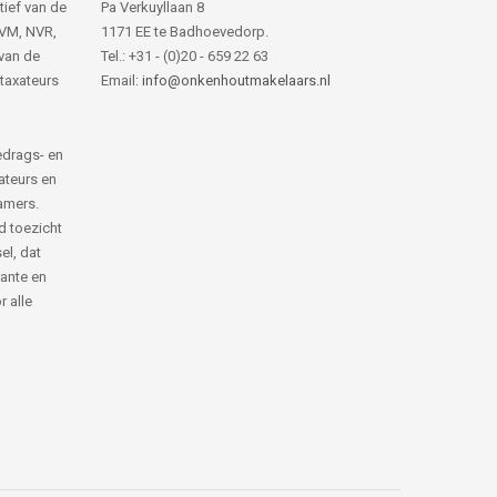
tief van de
Pa Verkuyllaan 8
NVM, NVR,
1171 EE te Badhoevedorp.
van de
Tel.: +31 - (0)20 - 659 22 63
 taxateurs
Email:
info@onkenhoutmakelaars.nl
edrags- en
ateurs en
amers.
d toezicht
el, dat
rante en
 alle