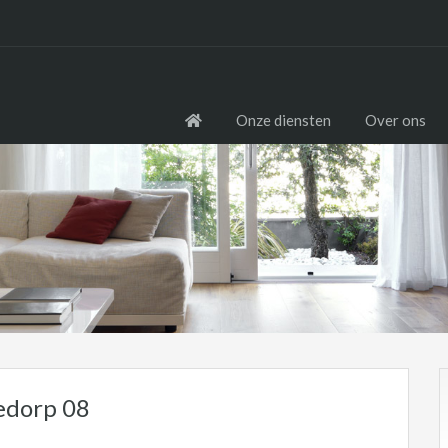
Onze diensten
Over ons
edorp 08