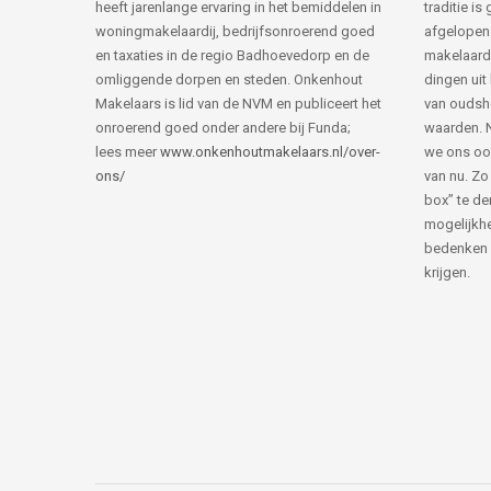
heeft jarenlange ervaring in het bemiddelen in
traditie i
woningmakelaardij, bedrijfsonroerend goed
afgelopen 
en taxaties in de regio Badhoevedorp en de
makelaard
omliggende dorpen en steden. Onkenhout
dingen uit
Makelaars is lid van de NVM en publiceert het
van ouds
onroerend goed onder andere bij Funda;
waarden. 
lees meer
www.onkenhoutmakelaars.nl/over-
we ons oo
ons/
van nu. Zo
box” te de
mogelijkhe
bedenken 
krijgen.