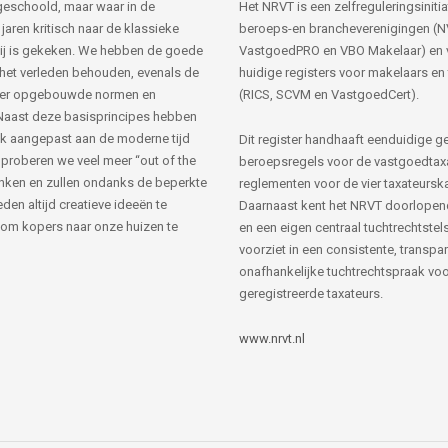
s geschoold, maar waar in de
Het NRVT is een zelfreguleringsinitia
jaren kritisch naar de klassieke
beroeps-en brancheverenigingen (
ij is gekeken. We hebben de goede
VastgoedPRO en VBO Makelaar) en 
 het verleden behouden, evenals de
huidige registers voor makelaars en
her opgebouwde normen en
(RICS, SCVM en VastgoedCert).
Naast deze basisprincipes hebben
k aangepast aan de moderne tijd
Dit register handhaaft eenduidige g
 proberen we veel meer “out of the
beroepsregels voor de vastgoedtax
nken en zullen ondanks de beperkte
reglementen voor de vier taxateursk
den altijd creatieve ideeën te
Daarnaast kent het NRVT doorlopen
om kopers naar onze huizen te
en een eigen centraal tuchtrechtstels
voorziet in een consistente, transpa
onafhankelijke tuchtrechtspraak voor
geregistreerde taxateurs.
www.nrvt.nl