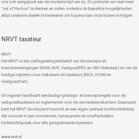
ons ook aangepast aan de moderne tijd van nu. Zo proberen we veel meer
“out of the box” te denken en zullen ondanks de beperkte mogelijkheden
altijd creatieve ideeën te bedenken om kopers naar onze huizen te krijgen.
NRVT taxateur
NRVT
Het NRVT is een zelfreguleringsinitiatief van de beroeps-en
brancheverenigingen (NVM, NVR, VastgoedPRO en VBO Makelaar) en van de
huidige registers voor makelaars en taxateurs (RICS, SCVM en
VastgoedCert).
Dit register handhaaft eenduidige gedrags- en beroepsregels voor de
vastgoedtaxateurs en reglementen voor de vier taxateurskamers. Daarnaast
kent het NRVT doorlopend toezicht en een eigen centraal tuchtrechtstelsel,
dat voorziet in een consistente, transparante en onafhankelijke
tuchtrechtspraak voor alle geregistreerde taxateurs.
www.nrvt.nl