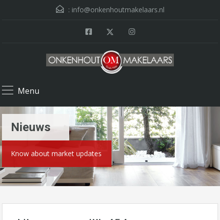
:
info@onkenhoutmakelaars.nl
Menu
Nieuws
Know about market updates