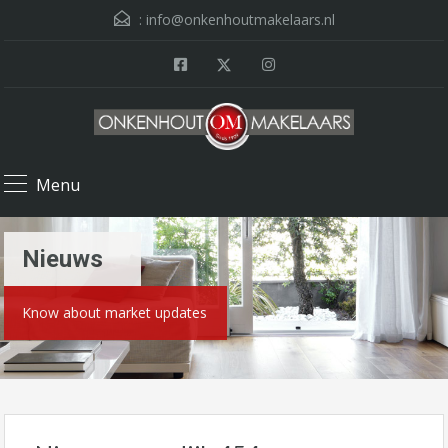
:
info@onkenhoutmakelaars.nl
Menu
Nieuws
Know about market updates