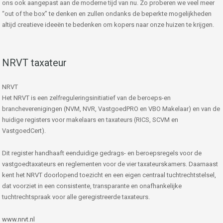
ons ook aangepast aan de moderne tijd van nu. Zo proberen we veel meer
“out of the box” te denken en zullen ondanks de beperkte mogelijkheden
altijd creatieve ideeën te bedenken om kopers naar onze huizen te krijgen.
NRVT taxateur
NRVT
Het NRVT is een zelfreguleringsinitiatief van de beroeps-en
brancheverenigingen (NVM, NVR, VastgoedPRO en VBO Makelaar) en van de
huidige registers voor makelaars en taxateurs (RICS, SCVM en
VastgoedCert).
Dit register handhaaft eenduidige gedrags- en beroepsregels voor de
vastgoedtaxateurs en reglementen voor de vier taxateurskamers. Daarnaast
kent het NRVT doorlopend toezicht en een eigen centraal tuchtrechtstelsel,
dat voorziet in een consistente, transparante en onafhankelijke
tuchtrechtspraak voor alle geregistreerde taxateurs.
www.nrvt.nl