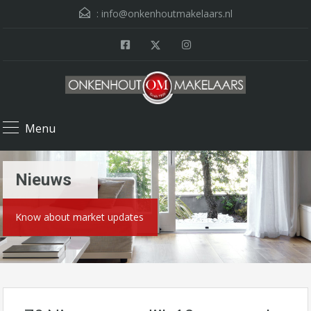
:
info@onkenhoutmakelaars.nl
Menu
Nieuws
Know about market updates