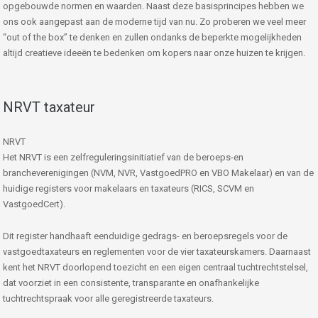
opgebouwde normen en waarden. Naast deze basisprincipes hebben we
ons ook aangepast aan de moderne tijd van nu. Zo proberen we veel meer
“out of the box” te denken en zullen ondanks de beperkte mogelijkheden
altijd creatieve ideeën te bedenken om kopers naar onze huizen te krijgen.
NRVT taxateur
NRVT
Het NRVT is een zelfreguleringsinitiatief van de beroeps-en
brancheverenigingen (NVM, NVR, VastgoedPRO en VBO Makelaar) en van de
huidige registers voor makelaars en taxateurs (RICS, SCVM en
VastgoedCert).
Dit register handhaaft eenduidige gedrags- en beroepsregels voor de
vastgoedtaxateurs en reglementen voor de vier taxateurskamers. Daarnaast
kent het NRVT doorlopend toezicht en een eigen centraal tuchtrechtstelsel,
dat voorziet in een consistente, transparante en onafhankelijke
tuchtrechtspraak voor alle geregistreerde taxateurs.