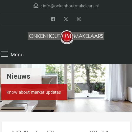
:
info@onkenhoutmakelaars.nl
Menu
Nieuws
Know about market updates