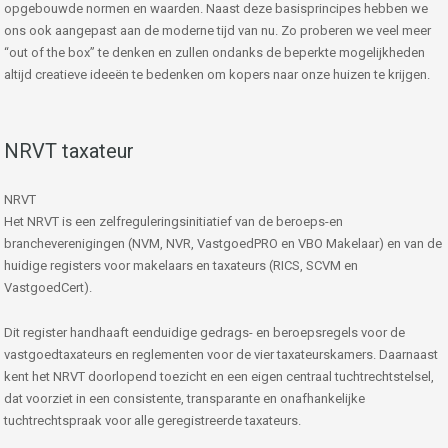
opgebouwde normen en waarden. Naast deze basisprincipes hebben we
ons ook aangepast aan de moderne tijd van nu. Zo proberen we veel meer
“out of the box” te denken en zullen ondanks de beperkte mogelijkheden
altijd creatieve ideeën te bedenken om kopers naar onze huizen te krijgen.
NRVT taxateur
NRVT
Het NRVT is een zelfreguleringsinitiatief van de beroeps-en
brancheverenigingen (NVM, NVR, VastgoedPRO en VBO Makelaar) en van de
huidige registers voor makelaars en taxateurs (RICS, SCVM en
VastgoedCert).
Dit register handhaaft eenduidige gedrags- en beroepsregels voor de
vastgoedtaxateurs en reglementen voor de vier taxateurskamers. Daarnaast
kent het NRVT doorlopend toezicht en een eigen centraal tuchtrechtstelsel,
dat voorziet in een consistente, transparante en onafhankelijke
tuchtrechtspraak voor alle geregistreerde taxateurs.