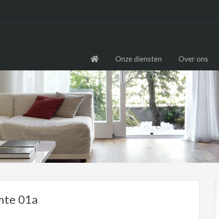
Onze diensten
Over ons
mte 01a