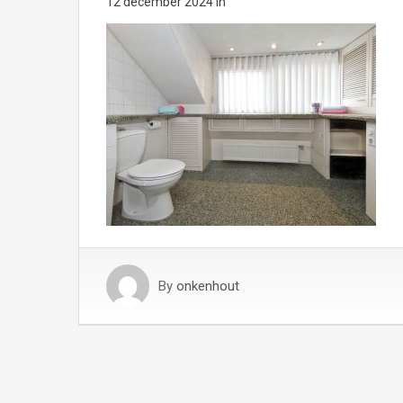
12 december 2024
in
By
onkenhout