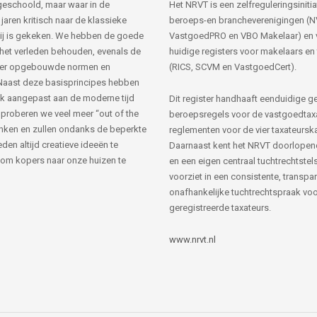
s geschoold, maar waar in de
Het NRVT is een zelfreguleringsinitia
jaren kritisch naar de klassieke
beroeps-en brancheverenigingen (
ij is gekeken. We hebben de goede
VastgoedPRO en VBO Makelaar) en 
 het verleden behouden, evenals de
huidige registers voor makelaars en
her opgebouwde normen en
(RICS, SCVM en VastgoedCert).
Naast deze basisprincipes hebben
k aangepast aan de moderne tijd
Dit register handhaaft eenduidige g
 proberen we veel meer “out of the
beroepsregels voor de vastgoedtax
nken en zullen ondanks de beperkte
reglementen voor de vier taxateursk
den altijd creatieve ideeën te
Daarnaast kent het NRVT doorlopen
om kopers naar onze huizen te
en een eigen centraal tuchtrechtstels
voorziet in een consistente, transpa
onafhankelijke tuchtrechtspraak voor
geregistreerde taxateurs.
www.nrvt.nl