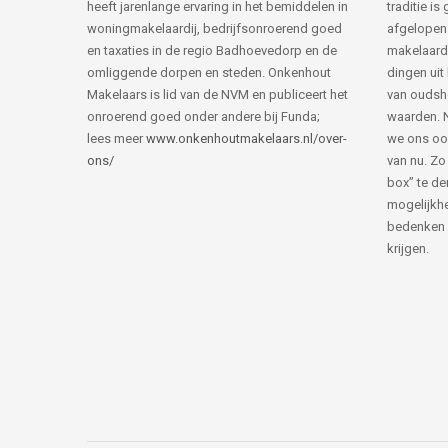
heeft jarenlange ervaring in het bemiddelen in
traditie i
woningmakelaardij, bedrijfsonroerend goed
afgelopen 
en taxaties in de regio Badhoevedorp en de
makelaard
omliggende dorpen en steden. Onkenhout
dingen uit
Makelaars is lid van de NVM en publiceert het
van ouds
onroerend goed onder andere bij Funda;
waarden. 
lees meer
www.onkenhoutmakelaars.nl/over-
we ons oo
ons/
van nu. Zo
box” te de
mogelijkhe
bedenken 
krijgen.