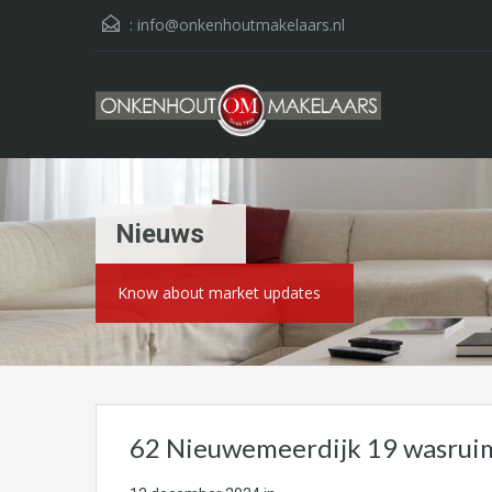
:
info@onkenhoutmakelaars.nl
Nieuws
Know about market updates
62 Nieuwemeerdijk 19 wasrui