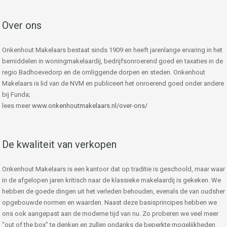
Over ons
Onkenhout Makelaars bestaat sinds 1909 en heeft jarenlange ervaring in het
bemiddelen in woningmakelaardij, bedrijfsonroerend goed en taxaties in de
regio Badhoevedorp en de omliggende dorpen en steden. Onkenhout
Makelaars is lid van de NVM en publiceert het onroerend goed onder andere
bij Funda;
lees meer
www.onkenhoutmakelaars.nl/over-ons/
De kwaliteit van verkopen
Onkenhout Makelaars is een kantoor dat op traditie is geschoold, maar waar
in de afgelopen jaren kritisch naar de klassieke makelaardij is gekeken. We
hebben de goede dingen uit het verleden behouden, evenals de van oudsher
opgebouwde normen en waarden. Naast deze basisprincipes hebben we
ons ook aangepast aan de moderne tijd van nu. Zo proberen we veel meer
“out of the box” te denken en zullen ondanks de beperkte mogelijkheden