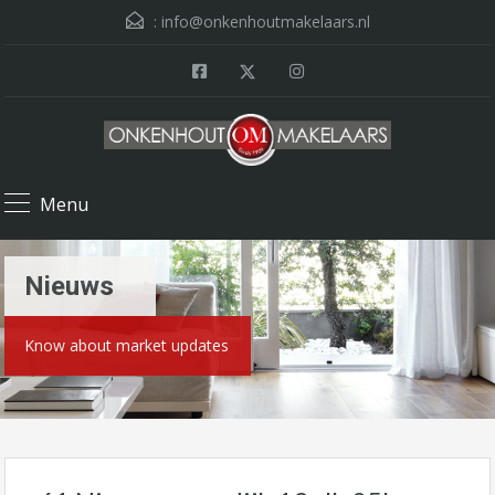
:
info@onkenhoutmakelaars.nl
Menu
Nieuws
Know about market updates