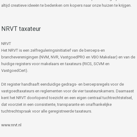
altijd creatieve ideeën te bedenken om kopers naar onze huizen te krijgen.
NRVT taxateur
NRVT
Het NRVT is een zelfreguleringsinitiatief van de beroeps-en
brancheverenigingen (NVM, NVR, VastgoedPRO en VBO Makelaar) en van de
huidige registers voor makelaars en taxateurs (RICS, SCVM en
VastgoedCert).
Dit register handhaaft eenduidige gedrags- en beroepsregels voor de
vastgoedtaxateurs en reglementen voor de vier taxateurskamers. Daarnaast
kent het NRVT doorlopend toezicht en een eigen centraal tuchtrechtstelsel,
dat voorziet in een consistente, transparante en onafhankelijke
tuchtrechtspraak voor alle geregistreerde taxateurs.
www.nrvt.nl