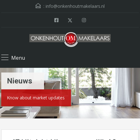
:
info@onkenhoutmakelaars.nl
Menu
Nieuws
Know about market updates