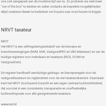
ons ook aangepast aan de moderne tijd van nu. Zo proberen we veel meer
“out of the box” te denken en zullen ondanks de beperkte mogelijkheden
altijd creatieve ideeën te bedenken om kopers naar onze huizen te krijgen.
NRVT taxateur
NRVT
Het NRVT is een zelfreguleringsinitiatief van de beroeps-en
brancheverenigingen (NVM, NVR, VastgoedPRO en VBO Makelaar) en van de
huidige registers voor makelaars en taxateurs (RICS, SCVM en
VastgoedCert).
Dit register handhaaft eenduidige gedrags- en beroepsregels voor de
vastgoedtaxateurs en reglementen voor de vier taxateurskamers. Daarnaast
kent het NRVT doorlopend toezicht en een eigen centraal tuchtrechtstelsel,
dat voorziet in een consistente, transparante en onafhankelijke
tuchtrechtspraak voor alle geregistreerde taxateurs.
www.nrvt.nl