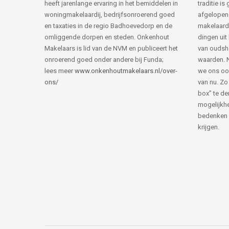
heeft jarenlange ervaring in het bemiddelen in
traditie i
woningmakelaardij, bedrijfsonroerend goed
afgelopen 
en taxaties in de regio Badhoevedorp en de
makelaard
omliggende dorpen en steden. Onkenhout
dingen uit
Makelaars is lid van de NVM en publiceert het
van ouds
onroerend goed onder andere bij Funda;
waarden. 
lees meer
www.onkenhoutmakelaars.nl/over-
we ons oo
ons/
van nu. Zo
box” te de
mogelijkhe
bedenken 
krijgen.