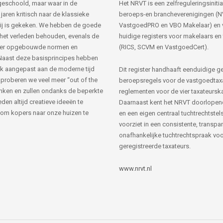
s geschoold, maar waar in de
Het NRVT is een zelfreguleringsinitia
jaren kritisch naar de klassieke
beroeps-en brancheverenigingen (
ij is gekeken. We hebben de goede
VastgoedPRO en VBO Makelaar) en 
 het verleden behouden, evenals de
huidige registers voor makelaars en
her opgebouwde normen en
(RICS, SCVM en VastgoedCert).
Naast deze basisprincipes hebben
k aangepast aan de moderne tijd
Dit register handhaaft eenduidige g
 proberen we veel meer “out of the
beroepsregels voor de vastgoedtax
nken en zullen ondanks de beperkte
reglementen voor de vier taxateursk
den altijd creatieve ideeën te
Daarnaast kent het NRVT doorlopen
om kopers naar onze huizen te
en een eigen centraal tuchtrechtstels
voorziet in een consistente, transpa
onafhankelijke tuchtrechtspraak voor
geregistreerde taxateurs.
www.nrvt.nl