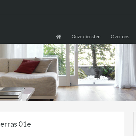
Onze diensten
Over ons
erras 01e