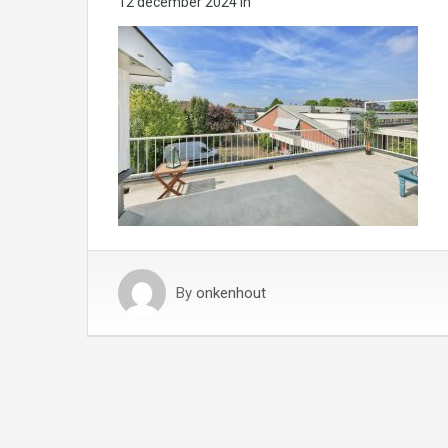
12 december 2024
in
By
onkenhout