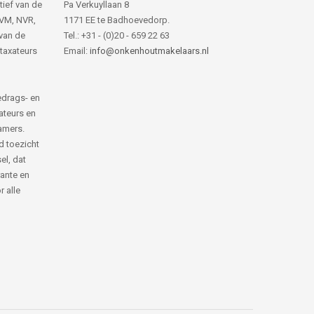
tief van de
Pa Verkuyllaan 8
NVM, NVR,
1171 EE te Badhoevedorp.
van de
Tel.: +31 - (0)20 - 659 22 63
 taxateurs
Email:
info@onkenhoutmakelaars.nl
edrags- en
ateurs en
amers.
d toezicht
el, dat
rante en
 alle