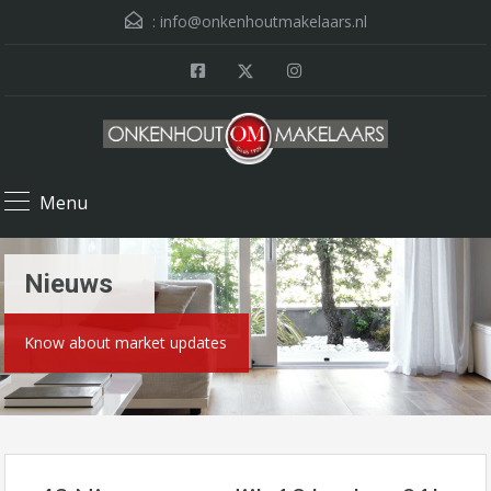
:
info@onkenhoutmakelaars.nl
Menu
Nieuws
Know about market updates