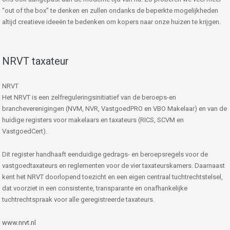
“out of the box” te denken en zullen ondanks de beperkte mogelijkheden
altijd creatieve ideeën te bedenken om kopers naar onze huizen te krijgen.
NRVT taxateur
NRVT
Het NRVT is een zelfreguleringsinitiatief van de beroeps-en
brancheverenigingen (NVM, NVR, VastgoedPRO en VBO Makelaar) en van de
huidige registers voor makelaars en taxateurs (RICS, SCVM en
VastgoedCert).
Dit register handhaaft eenduidige gedrags- en beroepsregels voor de
vastgoedtaxateurs en reglementen voor de vier taxateurskamers. Daarnaast
kent het NRVT doorlopend toezicht en een eigen centraal tuchtrechtstelsel,
dat voorziet in een consistente, transparante en onafhankelijke
tuchtrechtspraak voor alle geregistreerde taxateurs.
www.nrvt.nl