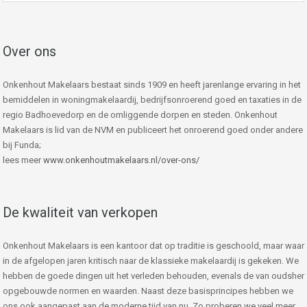
Over ons
Onkenhout Makelaars bestaat sinds 1909 en heeft jarenlange ervaring in het
bemiddelen in woningmakelaardij, bedrijfsonroerend goed en taxaties in de
regio Badhoevedorp en de omliggende dorpen en steden. Onkenhout
Makelaars is lid van de NVM en publiceert het onroerend goed onder andere
bij Funda;
lees meer
www.onkenhoutmakelaars.nl/over-ons/
De kwaliteit van verkopen
Onkenhout Makelaars is een kantoor dat op traditie is geschoold, maar waar
in de afgelopen jaren kritisch naar de klassieke makelaardij is gekeken. We
hebben de goede dingen uit het verleden behouden, evenals de van oudsher
opgebouwde normen en waarden. Naast deze basisprincipes hebben we
ons ook aangepast aan de moderne tijd van nu. Zo proberen we veel meer