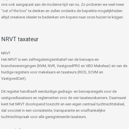
ons ook aangepast aan de moderne tijd van nu. Zo proberen we veel meer
“out of the box” te denken en zullen ondanks de beperkte mogelijkheden
altijd creatieve ideeën te bedenken om kopers naar onze huizen te krijgen.
NRVT taxateur
NRVT
Het NRVT is een zelfreguleringsinitiatief van de beroeps-en
brancheverenigingen (NVM, NVR, VastgoedPRO en VBO Makelaar) en van de
huidige registers voor makelaars en taxateurs (RICS, SCVM en
VastgoedCert).
Dit register handhaaft eenduidige gedrags- en beroepsregels voor de
vastgoedtaxateurs en reglementen voor de vier taxateurskamers. Daarnaast
kent het NRVT doorlopend toezicht en een eigen centraal tuchtrechtstelsel,
dat voorziet in een consistente, transparante en onafhankelijke
tuchtrechtspraak voor alle geregistreerde taxateurs.