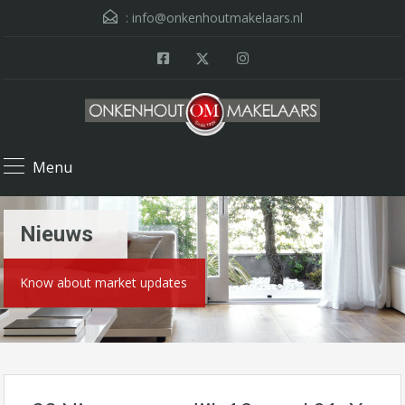
:
info@onkenhoutmakelaars.nl
Menu
Nieuws
Know about market updates