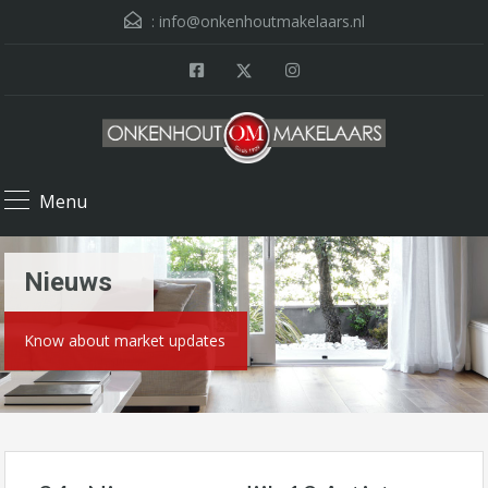
:
info@onkenhoutmakelaars.nl
Menu
Nieuws
Know about market updates