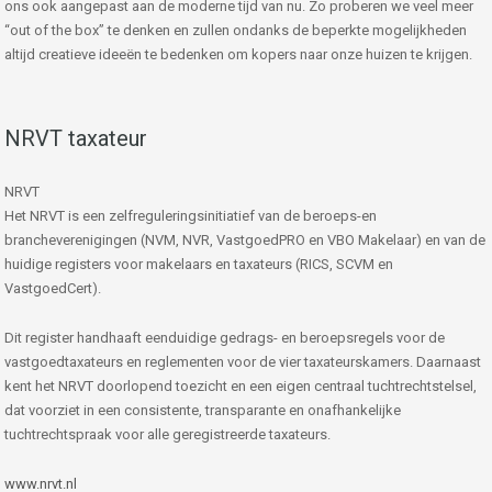
ons ook aangepast aan de moderne tijd van nu. Zo proberen we veel meer
“out of the box” te denken en zullen ondanks de beperkte mogelijkheden
altijd creatieve ideeën te bedenken om kopers naar onze huizen te krijgen.
NRVT taxateur
NRVT
Het NRVT is een zelfreguleringsinitiatief van de beroeps-en
brancheverenigingen (NVM, NVR, VastgoedPRO en VBO Makelaar) en van de
huidige registers voor makelaars en taxateurs (RICS, SCVM en
VastgoedCert).
Dit register handhaaft eenduidige gedrags- en beroepsregels voor de
vastgoedtaxateurs en reglementen voor de vier taxateurskamers. Daarnaast
kent het NRVT doorlopend toezicht en een eigen centraal tuchtrechtstelsel,
dat voorziet in een consistente, transparante en onafhankelijke
tuchtrechtspraak voor alle geregistreerde taxateurs.
www.nrvt.nl