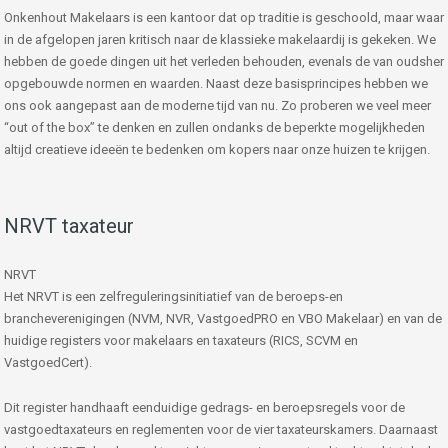
Onkenhout Makelaars is een kantoor dat op traditie is geschoold, maar waar
in de afgelopen jaren kritisch naar de klassieke makelaardij is gekeken. We
hebben de goede dingen uit het verleden behouden, evenals de van oudsher
opgebouwde normen en waarden. Naast deze basisprincipes hebben we
ons ook aangepast aan de moderne tijd van nu. Zo proberen we veel meer
“out of the box” te denken en zullen ondanks de beperkte mogelijkheden
altijd creatieve ideeën te bedenken om kopers naar onze huizen te krijgen.
NRVT taxateur
NRVT
Het NRVT is een zelfreguleringsinitiatief van de beroeps-en
brancheverenigingen (NVM, NVR, VastgoedPRO en VBO Makelaar) en van de
huidige registers voor makelaars en taxateurs (RICS, SCVM en
VastgoedCert).
Dit register handhaaft eenduidige gedrags- en beroepsregels voor de
vastgoedtaxateurs en reglementen voor de vier taxateurskamers. Daarnaast