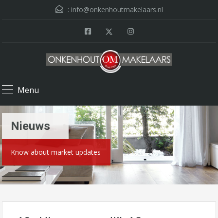
:
info@onkenhoutmakelaars.nl
Menu
Nieuws
Know about market updates