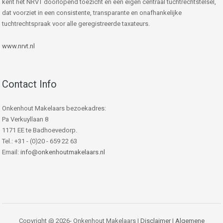
kent het NRVT doorlopend toezicht en een eigen centraal tuchtrechtstelsel,
dat voorziet in een consistente, transparante en onafhankelijke
tuchtrechtspraak voor alle geregistreerde taxateurs.
www.nrvt.nl
Contact Info
Onkenhout Makelaars bezoekadres:
Pa Verkuyllaan 8
1171 EE te Badhoevedorp.
Tel.: +31 - (0)20 - 659 22 63
Email:
info@onkenhoutmakelaars.nl
Copyright @ 2026- Onkenhout Makelaars |
Disclaimer
|
Algemene