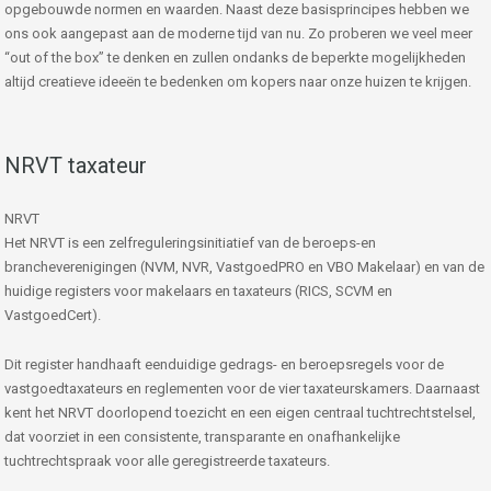
opgebouwde normen en waarden. Naast deze basisprincipes hebben we
ons ook aangepast aan de moderne tijd van nu. Zo proberen we veel meer
“out of the box” te denken en zullen ondanks de beperkte mogelijkheden
altijd creatieve ideeën te bedenken om kopers naar onze huizen te krijgen.
NRVT taxateur
NRVT
Het NRVT is een zelfreguleringsinitiatief van de beroeps-en
brancheverenigingen (NVM, NVR, VastgoedPRO en VBO Makelaar) en van de
huidige registers voor makelaars en taxateurs (RICS, SCVM en
VastgoedCert).
Dit register handhaaft eenduidige gedrags- en beroepsregels voor de
vastgoedtaxateurs en reglementen voor de vier taxateurskamers. Daarnaast
kent het NRVT doorlopend toezicht en een eigen centraal tuchtrechtstelsel,
dat voorziet in een consistente, transparante en onafhankelijke
tuchtrechtspraak voor alle geregistreerde taxateurs.