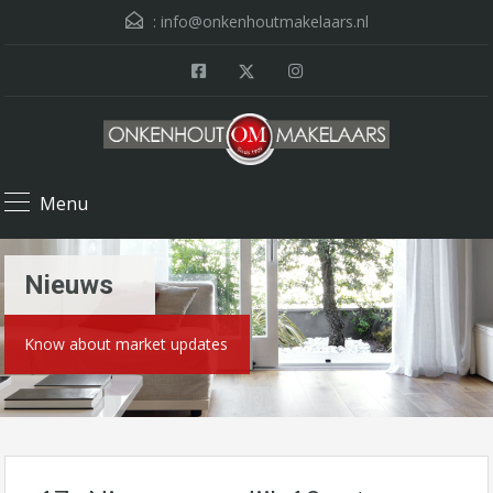
:
info@onkenhoutmakelaars.nl
Menu
Nieuws
Know about market updates