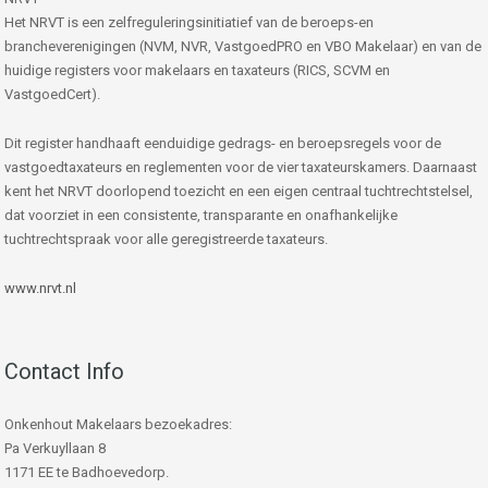
Het NRVT is een zelfreguleringsinitiatief van de beroeps-en
brancheverenigingen (NVM, NVR, VastgoedPRO en VBO Makelaar) en van de
huidige registers voor makelaars en taxateurs (RICS, SCVM en
VastgoedCert).
Dit register handhaaft eenduidige gedrags- en beroepsregels voor de
vastgoedtaxateurs en reglementen voor de vier taxateurskamers. Daarnaast
kent het NRVT doorlopend toezicht en een eigen centraal tuchtrechtstelsel,
dat voorziet in een consistente, transparante en onafhankelijke
tuchtrechtspraak voor alle geregistreerde taxateurs.
www.nrvt.nl
Contact Info
Onkenhout Makelaars bezoekadres:
Pa Verkuyllaan 8
1171 EE te Badhoevedorp.