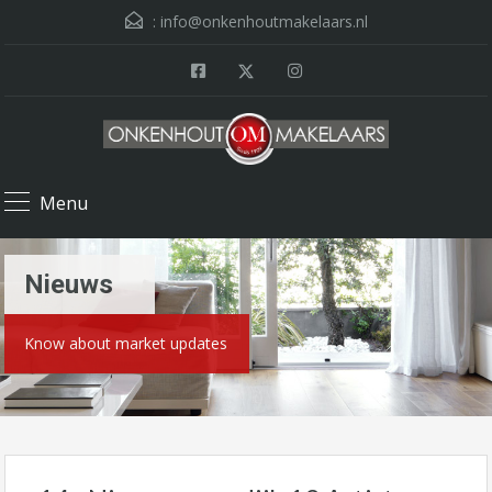
:
info@onkenhoutmakelaars.nl
Menu
Nieuws
Know about market updates