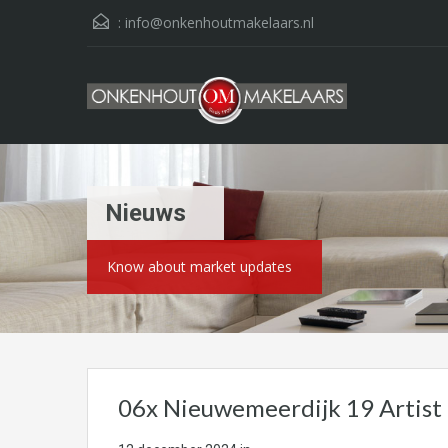
:
info@onkenhoutmakelaars.nl
Nieuws
Know about market updates
06x Nieuwemeerdijk 19 Artis