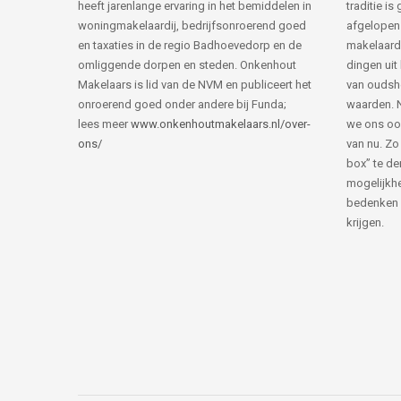
heeft jarenlange ervaring in het bemiddelen in
traditie i
woningmakelaardij, bedrijfsonroerend goed
afgelopen 
en taxaties in de regio Badhoevedorp en de
makelaard
omliggende dorpen en steden. Onkenhout
dingen uit
Makelaars is lid van de NVM en publiceert het
van ouds
onroerend goed onder andere bij Funda;
waarden. 
lees meer
www.onkenhoutmakelaars.nl/over-
we ons oo
ons/
van nu. Zo
box” te de
mogelijkhe
bedenken 
krijgen.