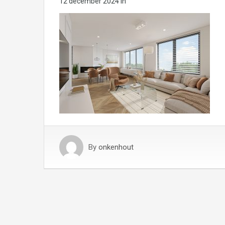
12 december 2024
in
By
onkenhout