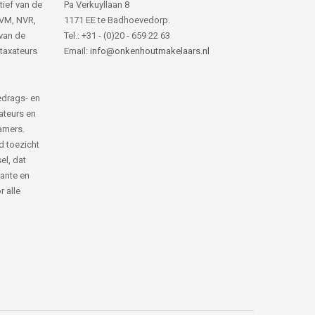
tief van de
Pa Verkuyllaan 8
NVM, NVR,
1171 EE te Badhoevedorp.
van de
Tel.: +31 - (0)20 - 659 22 63
 taxateurs
Email:
info@onkenhoutmakelaars.nl
edrags- en
ateurs en
amers.
d toezicht
el, dat
rante en
 alle