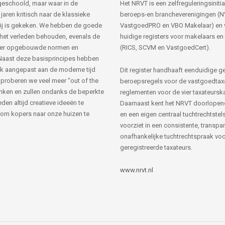
s geschoold, maar waar in de
Het NRVT is een zelfreguleringsinitia
jaren kritisch naar de klassieke
beroeps-en brancheverenigingen (
ij is gekeken. We hebben de goede
VastgoedPRO en VBO Makelaar) en 
 het verleden behouden, evenals de
huidige registers voor makelaars en
her opgebouwde normen en
(RICS, SCVM en VastgoedCert).
Naast deze basisprincipes hebben
k aangepast aan de moderne tijd
Dit register handhaaft eenduidige g
 proberen we veel meer “out of the
beroepsregels voor de vastgoedtax
nken en zullen ondanks de beperkte
reglementen voor de vier taxateursk
den altijd creatieve ideeën te
Daarnaast kent het NRVT doorlopen
om kopers naar onze huizen te
en een eigen centraal tuchtrechtstels
voorziet in een consistente, transpa
onafhankelijke tuchtrechtspraak voor
geregistreerde taxateurs.
www.nrvt.nl