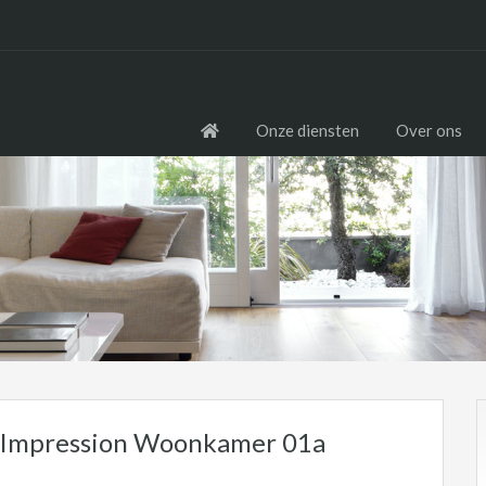
Onze diensten
Over ons
t Impression Woonkamer 01a